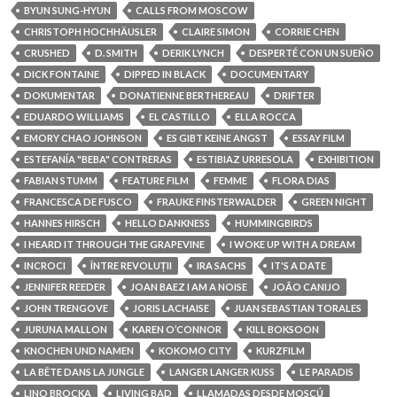
BYUN SUNG-HYUN
CALLS FROM MOSCOW
CHRISTOPH HOCHHÄUSLER
CLAIRE SIMON
CORRIE CHEN
CRUSHED
D. SMITH
DERIK LYNCH
DESPERTÉ CON UN SUEÑO
DICK FONTAINE
DIPPED IN BLACK
DOCUMENTARY
DOKUMENTAR
DONATIENNE BERTHEREAU
DRIFTER
EDUARDO WILLIAMS
EL CASTILLO
ELLA ROCCA
EMORY CHAO JOHNSON
ES GIBT KEINE ANGST
ESSAY FILM
ESTEFANÍA "BEBA" CONTRERAS
ESTIBIAZ URRESOLA
EXHIBITION
FABIAN STUMM
FEATURE FILM
FEMME
FLORA DIAS
FRANCESCA DE FUSCO
FRAUKE FINSTERWALDER
GREEN NIGHT
HANNES HIRSCH
HELLO DANKNESS
HUMMINGBIRDS
I HEARD IT THROUGH THE GRAPEVINE
I WOKE UP WITH A DREAM
INCROCI
ÎNTRE REVOLUȚII
IRA SACHS
IT'S A DATE
JENNIFER REEDER
JOAN BAEZ I AM A NOISE
JOÃO CANIJO
JOHN TRENGOVE
JORIS LACHAISE
JUAN SEBASTIAN TORALES
JURUNA MALLON
KAREN O’CONNOR
KILL BOKSOON
KNOCHEN UND NAMEN
KOKOMO CITY
KURZFILM
LA BÊTE DANS LA JUNGLE
LANGER LANGER KUSS
LE PARADIS
LINO BROCKA
LIVING BAD
LLAMADAS DESDE MOSCÚ