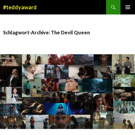
Suchen
#teddyaward
ZUM
PRIMÄR
INHALT
MENÜ
SPRINGEN
Schlagwort-Archive: The Devil Queen