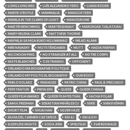
LONG LONG KISS
LUÍS ALEJANDRO YERO
LUKAS RÖDER
MAEVE O’BOYLE
MAMMALIA
MANGOSTEEN
MANILA IN THE CLAWS OF LIGHT
MANODROME
MARTÍN BENCHIMOL
MARTÍN SHANLY
MARUNGKA TJALATJUNU
MARY HELENA CLARK
MATTHEW THORNE
MAYNILA: SA MGA KUKO NG LIWANAG
MILAD ALAMI
MIRI NAVASKY
MOTSTÅNDAREN
MUTT
NADIA PARFAN
NG CHOON PING
NO STRANGER AT ALL
NOTRE CORPS
NUITS BLANCHES
O ESTRANHO
OPPONENT
ORLANDO MA BIOGRAPHIE POLITIQUE
ORLANDO MY POLITICAL BIOGRAPHY
OUR BODY
PABLO SOLARZ
PASSAGES
PATRIC CHIHA
PAUL B. PRECIADO
PEPETRATOR
PRIYA SEN
QUEER
QUEER CINEMA
QUEER FILM AWARD
QUEER FILM FESTIVAL
SACHA POLAK
SAM H. FREEMAN
SEBASTIAN MIHĂILESCU
SERIE
SHINJI SŌMAI
SHORT FILM
SHUAI HAN
SILVER HAZE
SILVIA DEL CARMEN CASTAÑOS
SISI & I
SISI & ICH
SLEEPLESS NIGHTS
SODA JERK
SPIELFILM
SVÆRDDRAGE