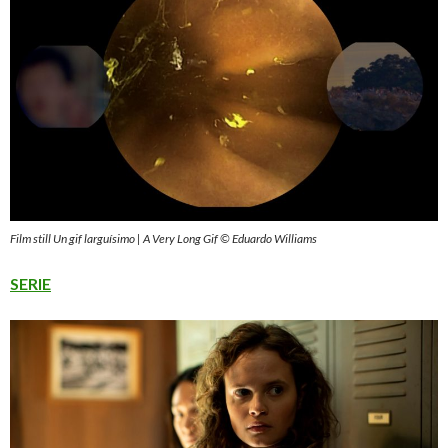
Film still Un gif larguísimo | A Very Long Gif © Eduardo Williams
SERIE