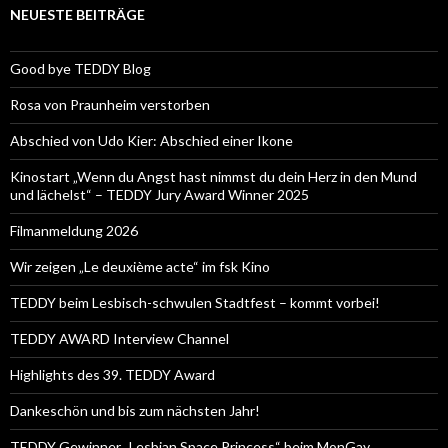
NEUESTE BEITRÄGE
Good bye TEDDY Blog
Rosa von Praunheim verstorben
Abschied von Udo Kier: Abschied einer Ikone
Kinostart „Wenn du Angst hast nimmst du dein Herz in den Mund
und lächelst“ – TEDDY Jury Award Winner 2025
Filmanmeldung 2026
Wir zeigen „Le deuxième acte“ im fsk Kino
TEDDY beim Lesbisch-schwulen Stadtfest – kommt vorbei!
TEDDY AWARD Interview Channel
Highlights des 39. TEDDY Award
Dankeschön und bis zum nächsten Jahr!
TEDDY Gewinner „Lesbian Space Princess“ beim MonGay