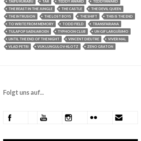
TAIFŪ KURABU
TÁR
TEDDY AWARD
TEDDYAWARD
THE BEAST IN THE JUNGLE
THE CASTLE
THE DEVIL QUEEN
THE INTRUSION
THE LOST BOYS
THE SHIFT
THIS IS THE END
TO WRITE FROM MEMORY
TODD FIELD
TRANSFARIANA
TULAPOP SAENJAROEN
TYPHOON CLUB
UN GIF LARGUÍSIMO
UNTIL THE END OF THE NIGHT
VINCENT DIEUTRE
VIVER MAL
VLAD PETRI
VUK LUNGULOV-KLOTZ
ZENO GRATON
Folgt uns auf...