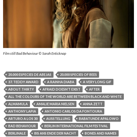
Film still Bad Behaviour © Sarah Enticknap
20.000 ESPECIES DE ABEJAS
20.000 SPECIES OF BEES
37. TEDDY AWARD
A RAINHA DIABA
A VERY LONG GIF
ABOUT THIRTY
AFRAID DOESN’T EXIST
AFTER
ALL THE COLOURS OF THE WORLD ARE BETWEEN BLACK AND WHITE
ALMAMULA
AMALIE MARIA NIELSEN
ANNA ZETT
ANTHONY LAPIA
ANTONIO CARLOS DA FONTOURA
ARTURO A LOS 30
AUSSTELLUNG
BABATUNDE APALOWO
BAD BEHAVIOUR
BERLIN INTERNATIONAL FILM FESTIVAL
BERLINALE
BIS ANS ENDE DER NACHT
BONES AND NAMES