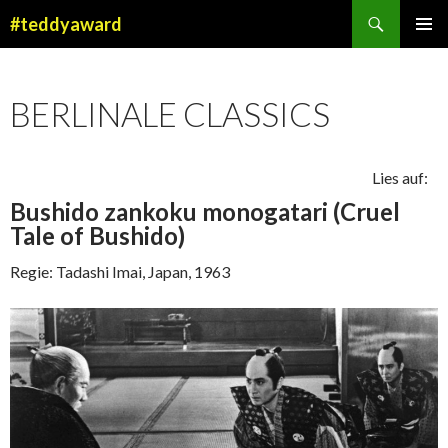
Suchen
#teddyaward
ZUM
PRIMÄR
INHALT
MENÜ
SPRINGEN
BERLINALE CLASSICS
Lies auf:
Bushido zankoku monogatari (Cruel
Tale of Bushido)
Regie: Tadashi Imai, Japan, 1963