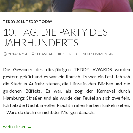
TEDDY 2014
,
TEDDY TODAY
10. TAG: DIE PARTY DES
JAHRHUNDERTS
2014/02/14
SEBASTIAN
SCHREIBE EINEN KOMMENTAR
Die Gewinner des diesjährigen TEDDY AWARDS wurden
gestern gekürt und es war ein Rausch. Es war ein Fest. Ich sah
die Stadt in Aufruhr stehen, die Hitze in den Blicken und die
goldenen Büffets. Es war, als zög der Karneval durch
Hamburgs Straßen und als würde der Teufel an sich zweifeln.
Ich hab die Nacht in voller Pracht in allen Farben funkeln sehen.
– Wäre da doch nur nicht der Morgen danach…
10. Tag: Die Party des Jahrhunderts
weiterlesen
→