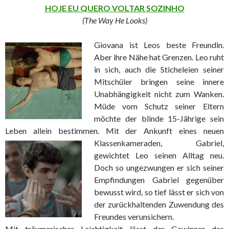
HOJE EU QUERO VOLTAR SOZINHO
(The Way He Looks)
Giovana ist Leos beste Freundin.
Aber ihre Nähe hat Grenzen. Leo ruht
in sich, auch die Sticheleien seiner
Mitschüler bringen seine innere
Unabhängigkeit nicht zum Wanken.
Müde vom Schutz seiner Eltern
möchte der blinde 15-Jährige sein
Leben allein bestimmen. Mit der Ankunft eines
neuen
Klassenkameraden, Gabriel,
gewichtet Leo seinen Alltag neu.
Doch so ungezwungen er sich seiner
Empfindungen Gabriel gegenüber
bewusst wird, so tief lässt er sich von
der zurückhaltenden Zuwendung des
Freundes verunsichern.
Mit träumerischer Leichtigkeit lässt der
Gewinner des