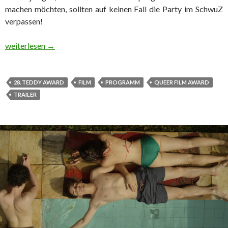
machen möchten, sollten auf keinen Fall die Party im SchwuZ
verpassen!
9. Tag: TEDDY AWARD GALA
weiterlesen
→
28. TEDDY AWARD
FILM
PROGRAMM
QUEER FILM AWARD
TRAILER