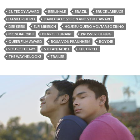
28. TEDDY AWARD
BERLINALE
BRAZIL
BRUCE LABRUCE
DANIEL RIBEIRO
DAVID KATO VISION AND VOICE AWARD
DER KREIS
ELFI MIKESCH
HOJE EU QUERO VOLTAR SOZINHO
MONDIAL 2010
PIERROT LUNAIRE
PREISVERLEIHUNG
QUEER FILM AWARD
ROSA VON PRAUNHEIM
ROY DIB
SOU SOTHEAVY
STEFAN HAUPT
THE CIRCLE
THE WAY HE LOOKS
TRAILER