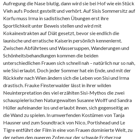
Aufregung die Nase blutig, dann wird sie bei Hof wie ein Stück
Vieh aufs Podest gestellt und verhört. Auf Sisis Sommersitz auf
Korfu muss Irma in sadistischen Übungen erst ihre
Sportlichkeit unter Beweis stellen und wird mit
Kokainextrakten auf Diät gesetzt, bevor sie endlich die
launische und erratische Kaiserin persönlich kennenlernt.
Zwischen Abführtees und Wassersuppen, Wanderungen und
Schönheitsbehandlungen kommen die beiden
unterschiedlichen Frauen sich schnell nah – natürlich nur so nah,
wie Sisi erlaubt. Doch jeder Sommer hat ein Ende, und mit der
Rückkehr nach Wien ändern sich die Leben von Sisi und Irma
drastisch. Frauke Finsterwalder lässt in ihrer wilden
Neuinterpretation des viel erzählten Sisi-Mythos die zwei
schauspielerischen Naturgewalten Susanne Wolff und Sandra
Hüller aufeinander los und erlaubt ihnen, sich gegenseitig an
die Wand zu spielen. In umwerfenden Kostümen von Tanja
Hausner und zum Soundtrack von Nico, Portishead und Le
Tigre entführt der Film in eine von Frauen dominierte Welt, zu
der neben den queeren Zofen nur der schwule Erzherzog