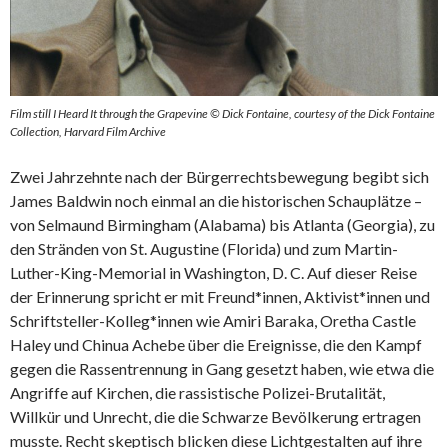
Film still I Heard It through the Grapevine © Dick Fontaine, courtesy of the Dick Fontaine
Collection, Harvard Film Archive
Zwei Jahrzehnte nach der Bürgerrechtsbewegung begibt sich
James Baldwin noch einmal an die historischen Schauplätze –
von Selmaund Birmingham (Alabama) bis Atlanta (Georgia), zu
den Stränden von St. Augustine (Florida) und zum Martin-
Luther-King-Memorial in Washington, D. C. Auf dieser Reise
der Erinnerung spricht er mit Freund*innen, Aktivist*innen und
Schriftsteller-Kolleg*innen wie Amiri Baraka, Oretha Castle
Haley und Chinua Achebe über die Ereignisse, die den Kampf
gegen die Rassentrennung in Gang gesetzt haben, wie etwa die
Angriffe auf Kirchen, die rassistische Polizei-Brutalität,
Willkür und Unrecht, die die Schwarze Bevölkerung ertragen
musste. Recht skeptisch blicken diese Lichtgestalten auf ihre