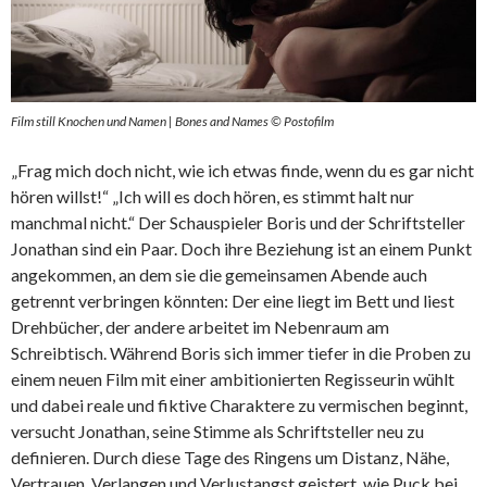
Film still Knochen und Namen | Bones and Names © Postofilm
„Frag mich doch nicht, wie ich etwas finde, wenn du es gar nicht
hören willst!“ „Ich will es doch hören, es stimmt halt nur
manchmal nicht.“ Der Schauspieler Boris und der Schriftsteller
Jonathan sind ein Paar. Doch ihre Beziehung ist an einem Punkt
angekommen, an dem sie die gemeinsamen Abende auch
getrennt verbringen könnten: Der eine liegt im Bett und liest
Drehbücher, der andere arbeitet im Nebenraum am
Schreibtisch. Während Boris sich immer tiefer in die Proben zu
einem neuen Film mit einer ambitionierten Regisseurin wühlt
und dabei reale und fiktive Charaktere zu vermischen beginnt,
versucht Jonathan, seine Stimme als Schriftsteller neu zu
definieren. Durch diese Tage des Ringens um Distanz, Nähe,
Vertrauen, Verlangen und Verlustangst geistert, wie Puck bei