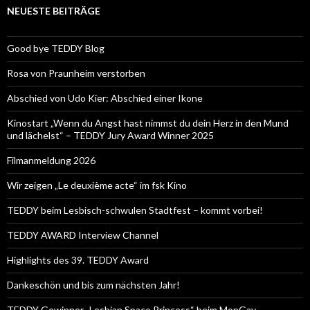
NEUESTE BEITRÄGE
Good bye TEDDY Blog
Rosa von Praunheim verstorben
Abschied von Udo Kier: Abschied einer Ikone
Kinostart „Wenn du Angst hast nimmst du dein Herz in den Mund
und lächelst“ – TEDDY Jury Award Winner 2025
Filmanmeldung 2026
Wir zeigen „Le deuxième acte“ im fsk Kino
TEDDY beim Lesbisch-schwulen Stadtfest – kommt vorbei!
TEDDY AWARD Interview Channel
Highlights des 39. TEDDY Award
Dankeschön und bis zum nächsten Jahr!
TEDDY Gewinner „Lesbian Space Princess“ beim MonGay