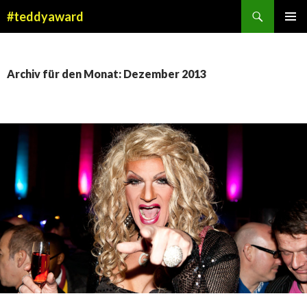
Suchen
#teddyaward
ZUM
PRIMÄR
INHALT
MENÜ
SPRINGEN
Archiv für den Monat: Dezember 2013