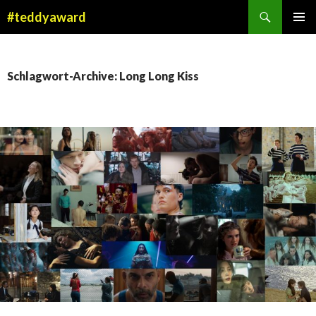
Suchen
#teddyaward
ZUM
PRIMÄR
INHALT
MENÜ
SPRINGEN
Schlagwort-Archive: Long Long Kiss