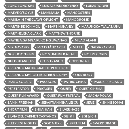
LONG LONG KISS
LUÍS ALEJANDRO YERO
LUKAS RÖDER
MAEVE O’BOYLE
MAMMALIA
MANGOSTEEN
MANILA IN THE CLAWS OF LIGHT
MANODROME
MARTÍN BENCHIMOL
MARTÍN SHANLY
MARUNGKA TJALATJUNU
MARY HELENA CLARK
MATTHEW THORNE
MAYNILA: SA MGA KUKO NG LIWANAG
MILAD ALAMI
MIRI NAVASKY
MOTSTÅNDAREN
MUTT
NADIA PARFAN
NG CHOON PING
NO STRANGER AT ALL
NOTRE CORPS
NUITS BLANCHES
O ESTRANHO
OPPONENT
ORLANDO MA BIOGRAPHIE POLITIQUE
ORLANDO MY POLITICAL BIOGRAPHY
OUR BODY
PABLO SOLARZ
PASSAGES
PATRIC CHIHA
PAUL B. PRECIADO
PEPETRATOR
PRIYA SEN
QUEER
QUEER CINEMA
QUEER FILM AWARD
QUEER FILM FESTIVAL
SACHA POLAK
SAM H. FREEMAN
SEBASTIAN MIHĂILESCU
SERIE
SHINJI SŌMAI
SHORT FILM
SHUAI HAN
SILVER HAZE
SILVIA DEL CARMEN CASTAÑOS
SISI & I
SISI & ICH
SLEEPLESS NIGHTS
SODA JERK
SPIELFILM
SVÆRDDRAGE