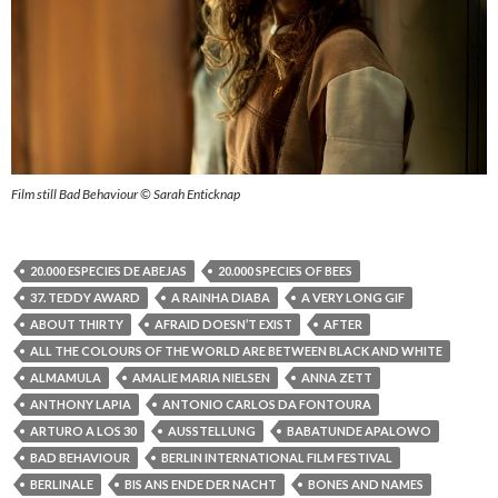
Film still Bad Behaviour © Sarah Enticknap
20.000 ESPECIES DE ABEJAS
20.000 SPECIES OF BEES
37. TEDDY AWARD
A RAINHA DIABA
A VERY LONG GIF
ABOUT THIRTY
AFRAID DOESN’T EXIST
AFTER
ALL THE COLOURS OF THE WORLD ARE BETWEEN BLACK AND WHITE
ALMAMULA
AMALIE MARIA NIELSEN
ANNA ZETT
ANTHONY LAPIA
ANTONIO CARLOS DA FONTOURA
ARTURO A LOS 30
AUSSTELLUNG
BABATUNDE APALOWO
BAD BEHAVIOUR
BERLIN INTERNATIONAL FILM FESTIVAL
BERLINALE
BIS ANS ENDE DER NACHT
BONES AND NAMES