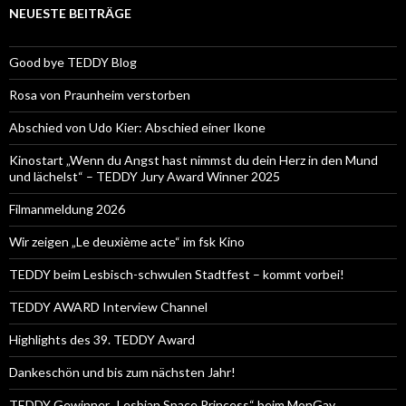
NEUESTE BEITRÄGE
Good bye TEDDY Blog
Rosa von Praunheim verstorben
Abschied von Udo Kier: Abschied einer Ikone
Kinostart „Wenn du Angst hast nimmst du dein Herz in den Mund
und lächelst“ – TEDDY Jury Award Winner 2025
Filmanmeldung 2026
Wir zeigen „Le deuxième acte“ im fsk Kino
TEDDY beim Lesbisch-schwulen Stadtfest – kommt vorbei!
TEDDY AWARD Interview Channel
Highlights des 39. TEDDY Award
Dankeschön und bis zum nächsten Jahr!
TEDDY Gewinner „Lesbian Space Princess“ beim MonGay