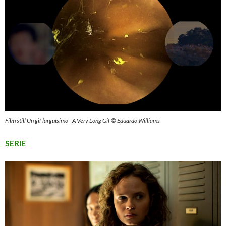
Film still Un gif larguísimo | A Very Long Gif © Eduardo Williams
SERIE