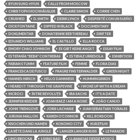
BYUN SUNG-HYUN
CALLS FROM MOSCOW
CHRISTOPH HOCHHÄUSLER
CLAIRE SIMON
CORRIE CHEN
CRUSHED
D. SMITH
DERIK LYNCH
DESPERTÉ CON UN SUEÑO
DICK FONTAINE
DIPPED IN BLACK
DOCUMENTARY
DOKUMENTAR
DONATIENNE BERTHEREAU
DRIFTER
EDUARDO WILLIAMS
EL CASTILLO
ELLA ROCCA
EMORY CHAO JOHNSON
ES GIBT KEINE ANGST
ESSAY FILM
ESTEFANÍA "BEBA" CONTRERAS
ESTIBIAZ URRESOLA
EXHIBITION
FABIAN STUMM
FEATURE FILM
FEMME
FLORA DIAS
FRANCESCA DE FUSCO
FRAUKE FINSTERWALDER
GREEN NIGHT
HANNES HIRSCH
HELLO DANKNESS
HUMMINGBIRDS
I HEARD IT THROUGH THE GRAPEVINE
I WOKE UP WITH A DREAM
INCROCI
ÎNTRE REVOLUȚII
IRA SACHS
IT'S A DATE
JENNIFER REEDER
JOAN BAEZ I AM A NOISE
JOÃO CANIJO
JOHN TRENGOVE
JORIS LACHAISE
JUAN SEBASTIAN TORALES
JURUNA MALLON
KAREN O’CONNOR
KILL BOKSOON
KNOCHEN UND NAMEN
KOKOMO CITY
KURZFILM
LA BÊTE DANS LA JUNGLE
LANGER LANGER KUSS
LE PARADIS
LINO BROCKA
LIVING BAD
LLAMADAS DESDE MOSCÚ