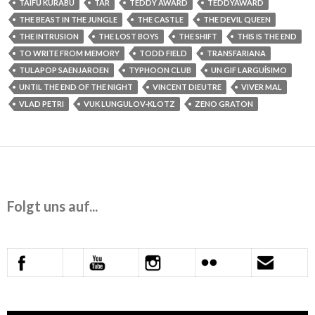
TAIFŪ KURABU
TÁR
TEDDY AWARD
TEDDYAWARD
THE BEAST IN THE JUNGLE
THE CASTLE
THE DEVIL QUEEN
THE INTRUSION
THE LOST BOYS
THE SHIFT
THIS IS THE END
TO WRITE FROM MEMORY
TODD FIELD
TRANSFARIANA
TULAPOP SAENJAROEN
TYPHOON CLUB
UN GIF LARGUÍSIMO
UNTIL THE END OF THE NIGHT
VINCENT DIEUTRE
VIVER MAL
VLAD PETRI
VUK LUNGULOV-KLOTZ
ZENO GRATON
Folgt uns auf...