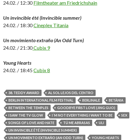
24.02. / 12:30
Filmtheater am Friedrichshain
Un invincible été (Invincible summer)
24.02. / 18:30
Cineplex Titania
Un movimiento extraño (An Odd Turn)
24.02. / 21:30
Cubix 9
Young Hearts
24.02. / 18:45
Cubix 8
38. TEDDY AWARD
AL SOL LEJOS DEL CENTRO
BERLIN INTERNATIONAL FILM FESTIVAL
BERLINALE
BETÂNIA
BETWEEN THE TEMPLES
GOODBYE FIRST LOVE (JING GUO)
I SAW THE TV GLOW
I´M NOT EVERYTHING I WANT TO BE
SEX
SONGS OF LOVE AND HATE
TÚ ME ABRASAS
ULI
UN INVINCIBLE ÉTÉ (INVINCIBLE SUMMER)
UN MOVIMIENTO EXTRAÑO (AN ODD TURN)
YOUNG HEARTS