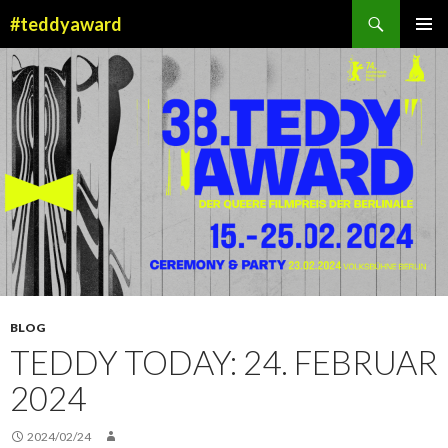
Suchen
#teddyaward
ZUM
PRIMÄR
INHALT
MENÜ
SPRINGEN
BLOG
TEDDY TODAY: 24. FEBRUAR
2024
2024/02/24