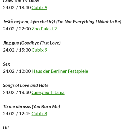
I Saw the TV Glow
24.02. / 18:30
Cubix 9
Ještě nejsem, kým chci být (I’m Not Everything I Want to Be)
24.02. / 22:00
Zoo Palast 2
Jing guo (Goodbye First Love)
24.02. / 15:30
Cubix 9
Sex
24.02. / 12:00
Haus der Berliner Festspiele
Songs of Love and Hate
24.02. / 18:30
Cineplex Titania
Tú me abrasas (You Burn Me)
24.02. / 12:45
Cubix 8
Uli