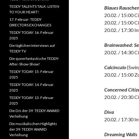
TEDDY TALENTS TALK: LISTEN
Blaues Rausche
TO YOUR HEART!
20.02. / 15:00 
17. Februar: TEDDY
20.02. / 15:00 
DIRECTORS EXCHANGES
20.02. / 17:30 I
TEDDY TODAY: 16. Februar
2025
Brainwashed: S
Die täglichen Interviews auf
TEDDY TV
20.02. / 14:30 
Die queerfantastische TEDDY-
After-Show-Show!
Calcinculo
(Swin
TEDDY TODAY: 15. Februar
20.02. / 15:00 Z
2025
TEDDY TODAY: 14. Februar
Concerned Citiz
2025
20.02. / 20:30 
TEDDY TODAY: 13. Februar
2025
Die DJs der 39. TEDDY AWARD
Diva
Verleihung
20.02. / 17:30 I
Die musikalischen Highlights
der 39. TEDDY AWARD
Dreaming Walls
Verleihung