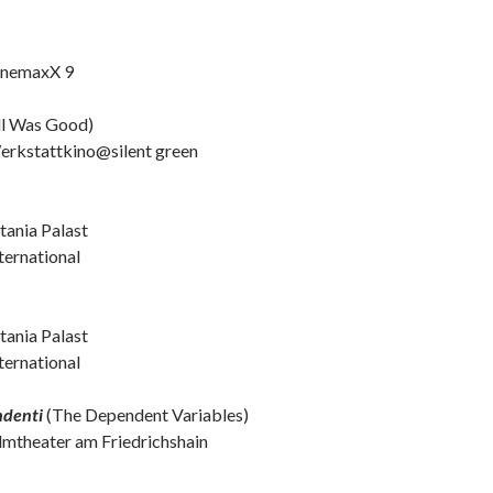
CinemaxX 9
ll Was Good)
Werkstattkino@silent green
itania Palast
nternational
itania Palast
nternational
ndenti
(The Dependent Variables)
ilmtheater am Friedrichshain