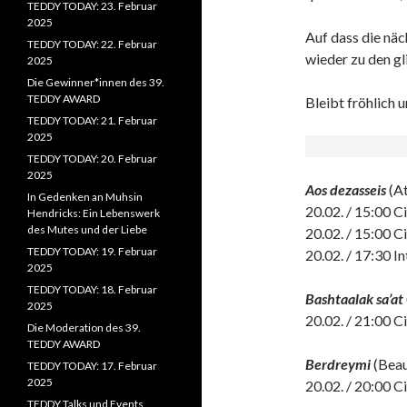
TEDDY TODAY: 23. Februar
2025
Auf dass die nä
TEDDY TODAY: 22. Februar
wieder zu den gl
2025
Die Gewinner*innen des 39.
TEDDY AWARD
Bleibt fröhlich 
TEDDY TODAY: 21. Februar
2025
TEDDY TODAY: 20. Februar
2025
Aos dezasseis
(At
In Gedenken an Muhsin
20.02. / 15:00 
Hendricks: Ein Lebenswerk
des Mutes und der Liebe
20.02. / 15:00 
TEDDY TODAY: 19. Februar
20.02. / 17:30 I
2025
TEDDY TODAY: 18. Februar
Bashtaalak sa’at
2025
20.02. / 21:00 
Die Moderation des 39.
TEDDY AWARD
Berdreymi
(Beau
TEDDY TODAY: 17. Februar
2025
20.02. / 20:00 
TEDDY Talks und Events