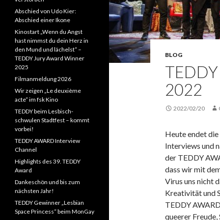
Abschied von Udo Kier:
Abschied einer Ikone
Kinostart „Wenn du Angst
hast nimmst du dein Herz in
den Mund und lächelst“ –
BLOG
TEDDY Jury Award Winner
TEDDY 
2025
Filmanmeldung 2026
2022
Wir zeigen „Le deuxième
acte“ im fsk Kino
2022/02/20
TEDDY beim Lesbisch-
schwulen Stadtfest – kommt
vorbei!
Heute endet die 
TEDDY AWARD Interview
Interviews und
Channel
der TEDDY AWARD
Highlights des 39. TEDDY
dass wir mit de
Award
Virus uns nicht 
Dankeschön und bis zum
nächsten Jahr!
Kreativität und S
TEDDY Gewinner „Lesbian
TEDDY AWARD un
Space Princess“ beim MonGay
queerer Freude, 