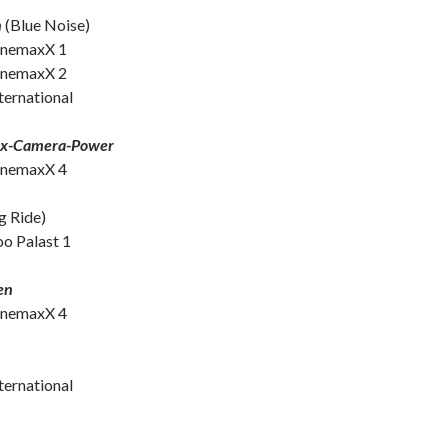
n
(Blue Noise)
CinemaxX 1
CinemaxX 2
nternational
ex-Camera-Power
CinemaxX 4
g Ride)
oo Palast 1
en
CinemaxX 4
nternational