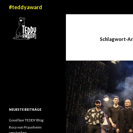
Suchen
#teddyaward
Schlagwort-Ar
NEUESTE BEITRÄGE
Good bye TEDDY Blog
Rosa von Praunheim
verstorben