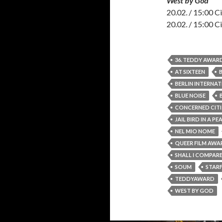
West by God
20.02. / 15:00 
20.02. / 15:00 
36. TEDDY AWAR
AT SIXTEEN
BERLIN INTERNAT
BLUE NOISE
CONCERNED CIT
JAIL BIRD IN A P
NEL MIO NOME
QUEER FILM AWA
SHALL I COMPAR
SOUM
STAR
TEDDYAWARD
WEST BY GOD