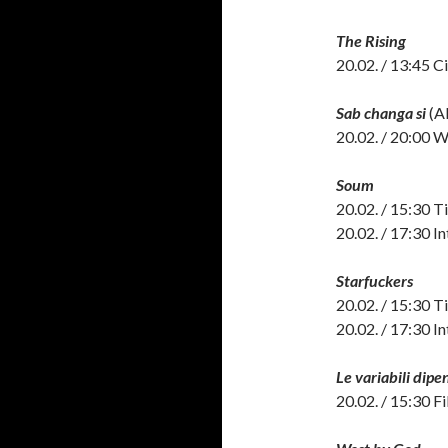
The Rising
20.02. / 13:45 
Sab changa si
(A
20.02. / 20:00 
Soum
20.02. / 15:30 T
20.02. / 17:30 I
Starfuckers
20.02. / 15:30 T
20.02. / 17:30 I
Le variabili dipe
20.02. / 15:30 F