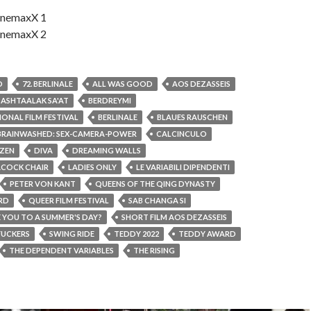
CinemaxX 1
CinemaxX 2
D
72. BERLINALE
ALL WAS GOOD
AOS DEZASSEIS
BASHTAALAK SA'AT
BERDREYMI
IONAL FILM FESTIVAL
BERLINALE
BLAUES RAUSCHEN
BRAINWASHED: SEX-CAMERA-POWER
CALCINCULO
IZEN
DIVA
DREAMING WALLS
EACOCK CHAIR
LADIES ONLY
LE VARIABILI DIPENDENTI
PETER VON KANT
QUEENS OF THE QING DYNASTY
RD
QUEER FILM FESTIVAL
SAB CHANGA SI
E YOU TO A SUMMER'S DAY?
SHORT FILM AOS DEZASSEIS
FUCKERS
SWING RIDE
TEDDY 2022
TEDDY AWARD
THE DEPENDENT VARIABLES
THE RISING