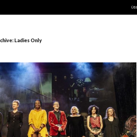
ZUM
ÜB
chive: Ladies Only