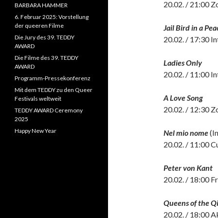
20.02. / 21:00 Z
BARBARA HAMMER
6. Februar 2025: Vorstellung
der queeren Filme
Jail Bird in a Pe
Die Jury des 39. TEDDY
20.02. / 17:30 I
AWARD
Die Filme des 39. TEDDY
Ladies Only
AWARD
20.02. / 11:00 I
Programm-Pressekonferenz
Mit dem TEDDY zu den Queer
A Love Song
Festivals weltweit
20.02. / 12:30 Z
TEDDY AWARD Ceremony
2025
Happy New Year
Nel mio nome
(I
20.02. / 11:00 C
Peter von Kant
20.02. / 18:00 F
Queens of the Q
20.02. / 18:00 