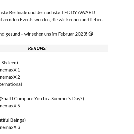
chste Berlinale und der nächste TEDDY AWARD
itzernden Events werden, die wir kennen und lieben.
und gesund – wir sehen uns im Februar 2023!
😘
RERUNS:
 Sixteen)
CinemaxX 1
CinemaxX 2
nternational
(Shall I Compare You to a Summer’s Day?)
CinemaxX 5
tiful Beings)
CinemaxX 3