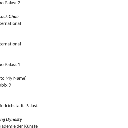
oo Palast 2
acock Chair
nternational
nternational
oo Palast 1
nto My Name)
ubix 9
riedrichstadt-Palast
ing Dynasty
Akademie der Künste