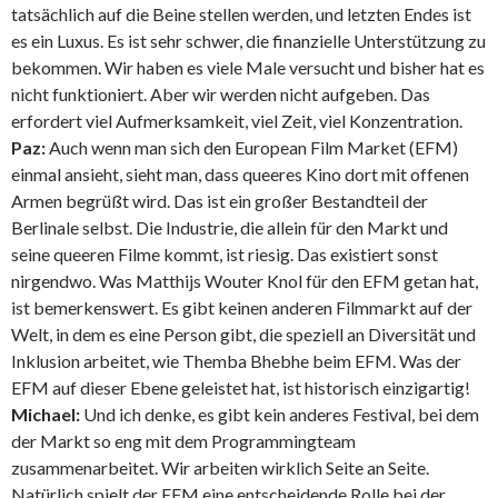
tatsächlich auf die Beine stellen werden, und letzten Endes ist
es ein Luxus. Es ist sehr schwer, die finanzielle Unterstützung zu
bekommen. Wir haben es viele Male versucht und bisher hat es
nicht funktioniert. Aber wir werden nicht aufgeben. Das
erfordert viel Aufmerksamkeit, viel Zeit, viel Konzentration.
Paz:
Auch wenn man sich den European Film Market (EFM)
einmal ansieht, sieht man, dass queeres Kino dort mit offenen
Armen begrüßt wird. Das ist ein großer Bestandteil der
Berlinale selbst. Die Industrie, die allein für den Markt und
seine queeren Filme kommt, ist riesig. Das existiert sonst
nirgendwo. Was Matthijs Wouter Knol für den EFM getan hat,
ist bemerkenswert. Es gibt keinen anderen Filmmarkt auf der
Welt, in dem es eine Person gibt, die speziell an Diversität und
Inklusion arbeitet, wie Themba Bhebhe beim EFM. Was der
EFM auf dieser Ebene geleistet hat, ist historisch einzigartig!
Michael:
Und ich denke, es gibt kein anderes Festival, bei dem
der Markt so eng mit dem Programmingteam
zusammenarbeitet. Wir arbeiten wirklich Seite an Seite.
Natürlich spielt der EFM eine entscheidende Rolle bei der