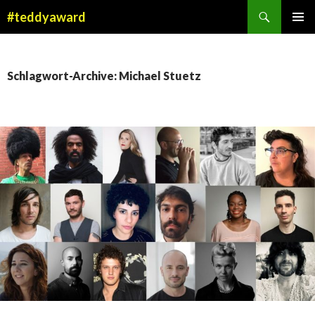
Suchen
#teddyaward
ZUM
PRIMÄR
INHALT
MENÜ
SPRINGEN
Schlagwort-Archive: Michael Stuetz