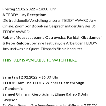
Freitag 11.02.2022
– 18:00 Uhr
A TEDDY Jury Reception:
Die traditionelle Vorstellung unserer TEDDY AWARD Jury
Online.
Zsombor Bobák
im Gespräch mit der Jury des 36.
TEDDY AWARD:
Robert Moussa , Joanna Ostrowska, Faridah Gbadamosi
& Pepe Ruiloba
über ihre Festivals, die Arbeit der TEDDY-
Jury und was ein Queer-Filmpreis für sie bedeutet.
THIS TALK IS AVAILABLE TO WATCH HERE
Samstag 12.02.2022
– 16:00 Uhr
TEDDY Talk: The TEDDY Winners Path through
a Pandemic
Samuel Girma
im Gespräch mit
Eliane Raheb & John
Greyson
Ein Gespräch mit Gewinner:innen des letztjährigen TEDDY