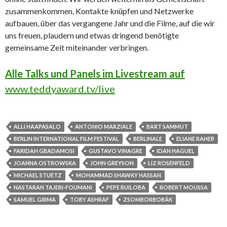
zusammenkommen, Kontakte knüpfen und Netzwerke
aufbauen, über das vergangene Jahr und die Filme, auf die wir
uns freuen, plaudern und etwas dringend benötigte
gemeinsame Zeit miteinander verbringen.
Alle Talks und Panels im Livestream auf
www.teddyaward.tv/live
ALLI HAAPASALO
ANTONIO MARZIALE
BART SAMMUT
BERLIN INTERNATIONAL FILM FESTIVAL
BERLINALE
ELIANE RAHEB
FARIDAH GBADAMOSI
GUSTAVO VINAGRE
IDAN HAGUEL
JOANNA OSTROWSKA
JOHN GREYSON
LIZ ROSENFELD
MICHAEL STUETZ
MOHAMMAD SHAWKY HASSAN
NASTARAN TAJERI-FOUMANI
PEPE RUILOBA
ROBERT MOUSSA
SAMUEL GIRMA
TOBY ASHRAF
ZSOMBORBOBÁK