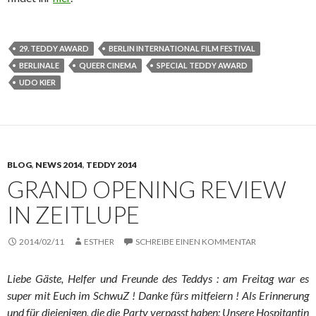
29. TEDDY AWARD
BERLIN INTERNATIONAL FILM FESTIVAL
BERLINALE
QUEER CINEMA
SPECIAL TEDDY AWARD
UDO KIER
BLOG
,
NEWS 2014
,
TEDDY 2014
GRAND OPENING REVIEW
IN ZEITLUPE
2014/02/11
ESTHER
SCHREIBE EINEN KOMMENTAR
Liebe Gäste, Helfer und Freunde des Teddys : am Freitag war es
super mit Euch im SchwuZ ! Danke fürs mitfeiern ! Als Erinnerung
und für diejenigen, die die Party verpasst haben: Unsere Hospitantin