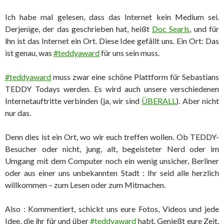
Ich habe mal gelesen, dass das Internet kein Medium sei.
Derjenige, der das geschrieben hat, heißt
Doc Searls
, und für
ihn ist das Internet ein Ort. Diese Idee gefällt uns. Ein Ort: Das
ist genau, was
#teddyaward
für uns sein muss.
#teddyaward
muss zwar eine schöne Plattform für Sebastians
TEDDY Todays werden. Es wird auch unsere verschiedenen
Internetauftritte verbinden (ja, wir sind
Ü
B
E
R
A
L
L
). Aber nicht
nur das.
Denn dies ist ein Ort, wo wir euch treffen wollen. Ob TEDDY-
Besucher oder nicht, jung, alt, begeisteter Nerd oder im
Umgang mit dem Computer noch ein wenig unsicher, Berliner
oder aus einer uns unbekannten Stadt : Ihr seid alle herzlich
willkommen – zum Lesen oder zum Mitmachen.
Also : Kommentiert, schickt uns eure Fotos, Videos und jede
Idee, die ihr für und über
#teddyaward
habt. Genießt eure Zeit,