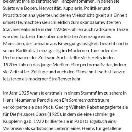
bekannt: Ihre exzentrischen Tanzpantomimen, in denen sie
Sujets wie Boxen, Nervosität, Kupplerin, Politiker und
Prostitution analysierte und deren Vielschichtigkeit als Einheit
umsetzte, machten sie schließlich zum skandalumwitterten
Star. Sie realisierte in den 1920er-Jahren auch radikalere Tänze
wie den Tod: ein Tanz über die letzten Atemzüge eines
Menschen, der beinahe aus Bewegungslosigkeit besteht und in
seiner Radikalität einzigartig im Modernen Tanz oder der
Performance der Zeit war. Auch stellte sie bereits in den
1920er Jahren das junge Medium Film performativ dar, indem
sie Zeitraffer, Zeitlupe und auch den Filmschnitt selbst tanzte,
letzteren als moderner Straßenverkehr.
Im Jahr 1925 war sie erstmals in einem Stummfilm zu sehen: In
Hans Neumanns Parodie von
Ein Sommernachtstraum
verkörperte sie den Puck. Georg Wilhelm Pabst engagierte sie
für
Die freudlose Gasse
(1925), in dem sie eine schmierige
Kupplerin gab. 1929 brillierte sie in Pabsts
Tagebuch einer
Verlorenen
als sadistische Leiterin eines Heims für gefallene