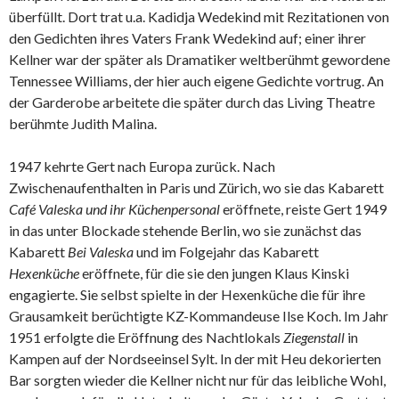
überfüllt. Dort trat u.a. Kadidja Wedekind mit Rezitationen von
den Gedichten ihres Vaters Frank Wedekind auf; einer ihrer
Kellner war der später als Dramatiker weltberühmt gewordene
Tennessee Williams, der hier auch eigene Gedichte vortrug. An
der Garderobe arbeitete die später durch das Living Theatre
berühmte Judith Malina.
1947 kehrte Gert nach Europa zurück. Nach
Zwischenaufenthalten in Paris und Zürich, wo sie das Kabarett
Café Valeska und ihr Küchenpersonal
eröffnete, reiste Gert 1949
in das unter Blockade stehende Berlin, wo sie zunächst das
Kabarett
Bei Valeska
und im Folgejahr das Kabarett
Hexenküche
eröffnete, für die sie den jungen Klaus Kinski
engagierte. Sie selbst spielte in der Hexenküche die für ihre
Grausamkeit berüchtigte KZ-Kommandeuse Ilse Koch. Im Jahr
1951 erfolgte die Eröffnung des Nachtlokals
Ziegenstall
in
Kampen auf der Nordseeinsel Sylt. In der mit Heu dekorierten
Bar sorgten wieder die Kellner nicht nur für das leibliche Wohl,