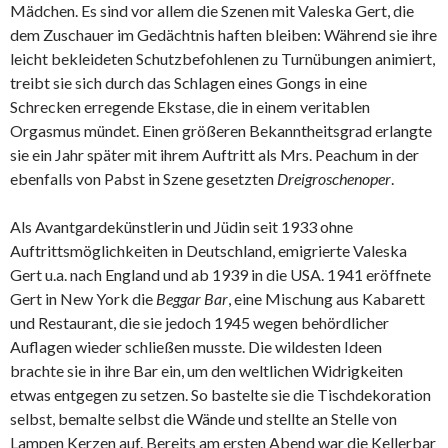
Mädchen. Es sind vor allem die Szenen mit Valeska Gert, die
dem Zuschauer im Gedächtnis haften bleiben: Während sie ihre
leicht bekleideten Schutzbefohlenen zu Turnübungen animiert,
treibt sie sich durch das Schlagen eines Gongs in eine
Schrecken erregende Ekstase, die in einem veritablen
Orgasmus mündet. Einen größeren Bekanntheitsgrad erlangte
sie ein Jahr später mit ihrem Auftritt als Mrs. Peachum in der
ebenfalls von Pabst in Szene gesetzten
Dreigroschenoper
.
Als Avantgardekünstlerin und Jüdin seit 1933 ohne
Auftrittsmöglichkeiten in Deutschland, emigrierte Valeska
Gert u.a. nach England und ab 1939 in die USA. 1941 eröffnete
Gert in New York die
Beggar Bar
, eine Mischung aus Kabarett
und Restaurant, die sie jedoch 1945 wegen behördlicher
Auflagen wieder schließen musste. Die wildesten Ideen
brachte sie in ihre Bar ein, um den weltlichen Widrigkeiten
etwas entgegen zu setzen. So bastelte sie die Tischdekoration
selbst, bemalte selbst die Wände und stellte an Stelle von
Lampen Kerzen auf. Bereits am ersten Abend war die Kellerbar