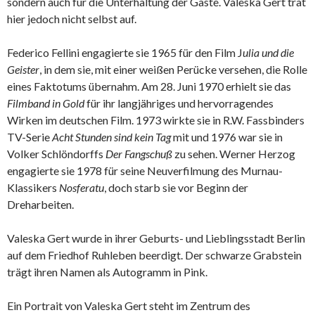
sondern auch für die Unterhaltung der Gäste. Valeska Gert trat
hier jedoch nicht selbst auf.
Federico Fellini engagierte sie 1965 für den Film J
ulia und die
Geister
, in dem sie, mit einer weißen Perücke versehen, die Rolle
eines Faktotums übernahm. Am 28. Juni 1970 erhielt sie das
Filmband in Gold
für ihr langjähriges und hervorragendes
Wirken im deutschen Film. 1973 wirkte sie in R.W. Fassbinders
TV-Serie
Acht Stunden sind kein Tag
mit und 1976 war sie in
Volker Schlöndorffs
Der Fangschuß
zu sehen. Werner Herzog
engagierte sie 1978 für seine Neuverfilmung des Murnau-
Klassikers
Nosferatu
, doch starb sie vor Beginn der
Dreharbeiten.
Valeska Gert wurde in ihrer Geburts- und Lieblingsstadt Berlin
auf dem Friedhof Ruhleben beerdigt. Der schwarze Grabstein
trägt ihren Namen als Autogramm in Pink.
Ein Portrait von Valeska Gert steht im Zentrum des