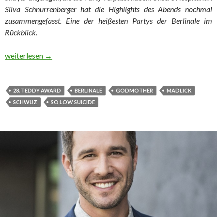
Silva Schnurrenberger hat die Highlights des Abends nochmal
zusammengefasst. Eine der heißesten Partys der Berlinale im
Rückblick.
Grand Opening Review in Zeitlupe
weiterlesen
→
28. TEDDY AWARD
BERLINALE
GODMOTHER
MADLICK
SCHWUZ
SO LOW SUICIDE