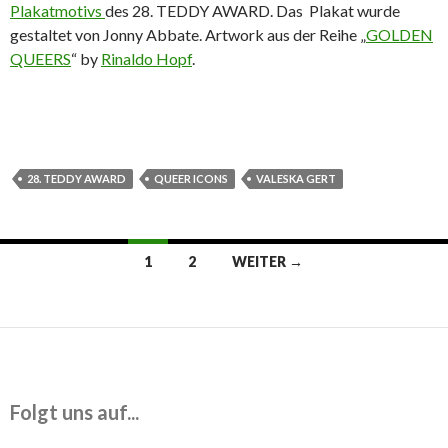
Plakatmotivs
des 28. TEDDY AWARD. Das Plakat wurde
gestaltet von Jonny Abbate. Artwork aus der Reihe „
GOLDEN
QUEERS
“ by
Rinaldo Hopf
.
28. TEDDY AWARD
QUEER ICONS
VALESKA GERT
Beitrags-
1
2
WEITER →
Navigation
Folgt uns auf...