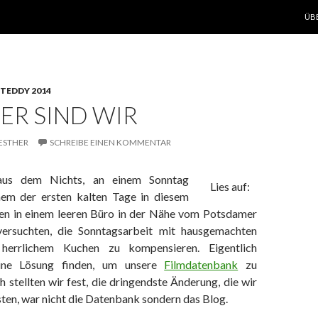
ZUM
ÜB
TEDDY 2014
ER SIND WIR
ESTHER
SCHREIBE EINEN KOMMENTAR
us dem Nichts, an einem Sonntag
Lies auf:
nem der ersten kalten Tage in diesem
en in einem leeren Büro in der Nähe vom Potsdamer
versuchten, die Sonntagsarbeit mit hausgemachten
herrlichem Kuchen zu kompensieren. Eigentlich
ine Lösung finden, um unsere
Filmdatenbank
zu
 stellten wir fest, die dringendste Änderung, die wir
en, war nicht die Datenbank sondern das Blog.