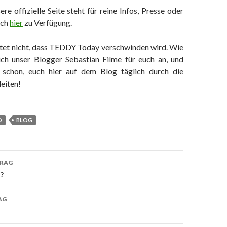
ere offizielle Seite steht für reine Infos, Presse oder
och
hier
zu Verfügung.
tet nicht, dass TEDDY Today verschwinden wird. Wie
ch unser Blogger Sebastian Filme für euch an, und
t schon, euch hier auf dem Blog täglich durch die
leiten!
D
BLOG
TRAG
on
?
AG