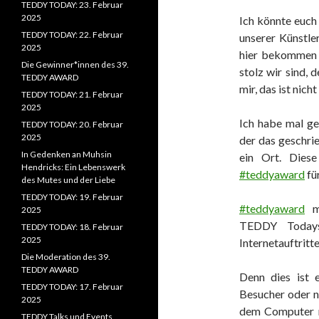
TEDDY TODAY: 23. Februar
2025
Ich könnte euch
TEDDY TODAY: 22. Februar
unserer Künstler
2025
hier bekommen w
Die Gewinner*innen des 39.
stolz wir sind, 
TEDDY AWARD
mir, das ist nich
TEDDY TODAY: 21. Februar
2025
Ich habe mal ge
TEDDY TODAY: 20. Februar
2025
der das geschri
In Gedenken an Muhsin
ein Ort. Diese
Hendricks: Ein Lebenswerk
#teddyaward
für
des Mutes und der Liebe
TEDDY TODAY: 19. Februar
#teddyaward
mu
2025
TEDDY Todays
TEDDY TODAY: 18. Februar
2025
Internetauftritte
Die Moderation des 39.
TEDDY AWARD
Denn dies ist 
TEDDY TODAY: 17. Februar
Besucher oder n
2025
dem Computer no
TEDDY Talks und Events