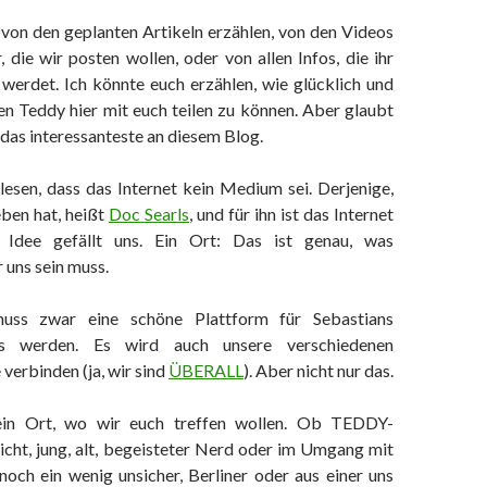
 von den geplanten Artikeln erzählen, von den Videos
, die wir posten wollen, oder von allen Infos, die ihr
erdet. Ich könnte euch erzählen, wie glücklich und
den Teddy hier mit euch teilen zu können. Aber glaubt
t das interessanteste an diesem Blog.
lesen, dass das Internet kein Medium sei. Derjenige,
eben hat, heißt
Doc Searls
, und für ihn ist das Internet
 Idee gefällt uns. Ein Ort: Das ist genau, was
 uns sein muss.
ss zwar eine schöne Plattform für Sebastians
 werden. Es wird auch unsere verschiedenen
 verbinden (ja, wir sind
Ü
B
E
R
A
L
L
). Aber nicht nur das.
ein Ort, wo wir euch treffen wollen. Ob TEDDY-
icht, jung, alt, begeisteter Nerd oder im Umgang mit
ch ein wenig unsicher, Berliner oder aus einer uns