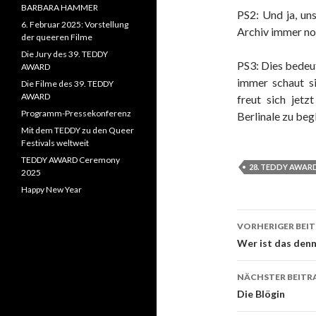
BARBARA HAMMER
PS2: Und ja, uns
6. Februar 2025: Vorstellung
Archiv immer n
der queeren Filme
Die Jury des 39. TEDDY
PS3: Dies bedeu
AWARD
immer schaut si
Die Filme des 39. TEDDY
AWARD
freut sich jetz
Programm-Pressekonferenz
Berlinale zu beg
Mit dem TEDDY zu den Queer
Festivals weltweit
TEDDY AWARD Ceremony
28. TEDDY AWAR
2025
Happy New Year
Beitrags-
VORHERIGER BEI
Navigati
Wer ist das denn
NÄCHSTER BEITR
Die Blögin