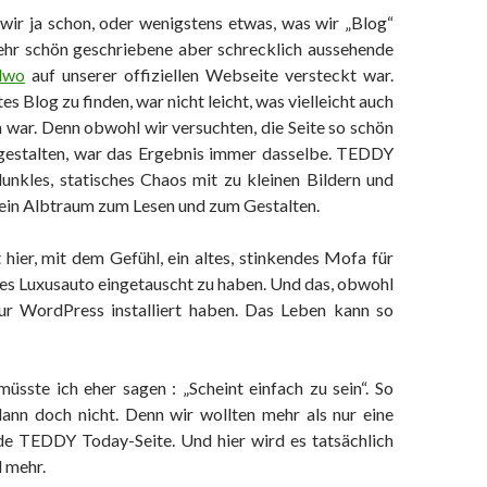
 wir ja schon, oder wenigstens etwas, was wir „Blog“
sehr schön geschriebene aber schrecklich aussehende
dwo
auf unserer offiziellen Webseite versteckt war.
s Blog zu finden, war nicht leicht, was vielleicht auch
 war. Denn obwohl wir versuchten, die Seite so schön
gestalten, war das Ergebnis immer dasselbe. TEDDY
unkles, statisches Chaos mit zu kleinen Bildern und
 ein Albtraum zum Lesen und zum Gestalten.
t hier, mit dem Gefühl, ein altes, stinkendes Mofa für
res Luxusauto eingetauscht zu haben. Und das, obwohl
nur WordPress installiert haben. Das Leben kann so
müsste ich eher sagen : „Scheint einfach zu sein“. So
dann doch nicht. Denn wir wollten mehr als nur eine
e TEDDY Today-Seite. Und hier wird es tatsächlich
 mehr.