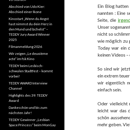
Ein Blog hatten
Abschied von Udo Kier:
Abschied einer Ikone
nannten : Eine 
Kinostart „Wenn du Angst
Seite, die
irgen
hast nimmst du dein Herz in
Unser sogenannte
den Mund und lächelst“ –
nicht so schlimm
TEDDY Jury Award Winner
2025
wie möglich zu 
Filmanmeldung 2026
Today war ein d
Wir zeigen „Le deuxième
keinen Videos –
acte“ im fsk Kino
TEDDY beim Lesbisch-
So sind wir jetz
schwulen Stadtfest – kommt
ein extrem teue
vorbei!
wir eigentlich 
TEDDY AWARD Interview
Channel
einfach sein.
Highlights des 39. TEDDY
Award
Oder vielleicht 
Dankeschön und bis zum
leicht war das 
nächsten Jahr!
schön aussehend
TEDDY Gewinner „Lesbian
mehr geben. Viel
Space Princess“ beim MonGay