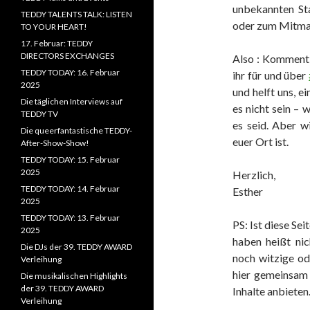
unbekannten Sta
TEDDY TALENTS TALK: LISTEN
oder zum Mitma
TO YOUR HEART!
17. Februar: TEDDY
DIRECTORS EXCHANGES
Also : Kommentie
TEDDY TODAY: 16. Februar
ihr für und über
2025
und helft uns, e
Die täglichen Interviews auf
es nicht sein – w
TEDDY TV
es seid. Aber w
Die queerfantastische TEDDY-
euer Ort ist.
After-Show-Show!
TEDDY TODAY: 15. Februar
2025
Herzlich,
TEDDY TODAY: 14. Februar
Esther
2025
TEDDY TODAY: 13. Februar
PS: Ist diese Sei
2025
haben heißt nic
Die DJs der 39. TEDDY AWARD
noch witzige od
Verleihung
hier gemeinsam 
Die musikalischen Highlights
der 39. TEDDY AWARD
Inhalte anbieten
Verleihung