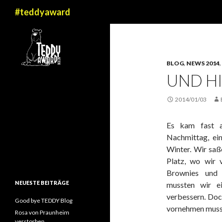
Suchen
#teddyaward
BLOG
,
NEWS 2014
,
UND HI
2014/01/03
Es kam fast a
Nachmittag, ei
Winter. Wir saß
Platz, wo wir 
Brownies und 
NEUESTE BEITRÄGE
mussten wir e
verbessern. Doch
Good bye TEDDY Blog
vornehmen musst
Rosa von Praunheim
verstorben