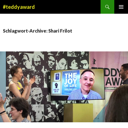
Suchen
#teddyaward
ZUM
PRIMÄR
INHALT
MENÜ
SPRINGEN
Schlagwort-Archive: Shari Frilot