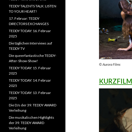
TEDDY TALENTS TALK: LISTEN
TO YOUR HEART!
17. Februar: TEDDY
DIRECTORS EXCHANGES
TEDDY TODAY: 16. Februar
2025
Die täglichen Interviews auf
TEDDY TV
Die queerfantastische TEDDY-
After-Show-Show!
© Aurora Films
TEDDY TODAY: 15. Februar
2025
KURZFIL
TEDDY TODAY: 14. Februar
2025
TEDDY TODAY: 13. Februar
2025
Die DJs der 39. TEDDY AWARD
Verleihung
Die musikalischen Highlights
der 39. TEDDY AWARD
Verleihung