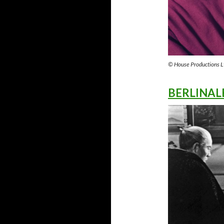
© House Productions L
BERLINAL