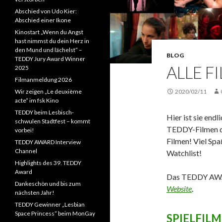
Abschied von Udo Kier:
Abschied einer Ikone
Kinostart „Wenn du Angst
hast nimmst du dein Herz in
den Mund und lächelst“ –
BLOG
TEDDY Jury Award Winner
ALLE F
2025
Filmanmeldung 2026
Wir zeigen „Le deuxième
2020/02/11
acte“ im fsk Kino
TEDDY beim Lesbisch-
Hier ist sie end
schwulen Stadtfest – kommt
TEDDY-Filmen der
vorbei!
Filmen! Viel Sp
TEDDY AWARD Interview
Channel
Watchlist!
Highlights des 39. TEDDY
Award
Das TEDDY AWAR
Dankeschön und bis zum
Website
.
nächsten Jahr!
TEDDY Gewinner „Lesbian
Space Princess“ beim MonGay
SPIELFILM