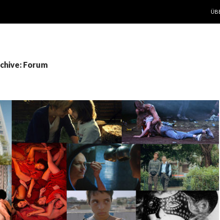
ZUM
ÜB
chive: Forum