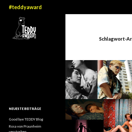
Suchen
#teddyaward
Schlagwort-Ar
NEUESTE BEITRÄGE
Good bye TEDDY Blog
Rosa von Praunheim
verstorben