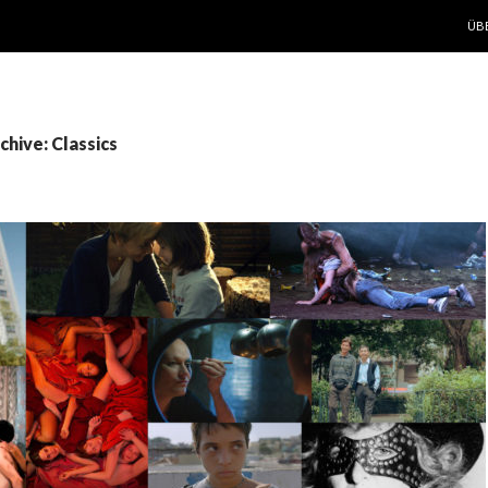
ZUM
ÜB
hive: Classics