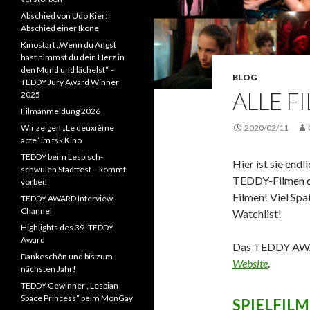
Abschied von Udo Kier:
Abschied einer Ikone
Kinostart „Wenn du Angst
hast nimmst du dein Herz in
den Mund und lächelst“ –
BLOG
TEDDY Jury Award Winner
ALLE F
2025
Filmanmeldung 2026
Wir zeigen „Le deuxième
2020/02/11
acte“ im fsk Kino
TEDDY beim Lesbisch-
Hier ist sie end
schwulen Stadtfest – kommt
TEDDY-Filmen der
vorbei!
Filmen! Viel Sp
TEDDY AWARD Interview
Channel
Watchlist!
Highlights des 39. TEDDY
Award
Das TEDDY AWAR
Dankeschön und bis zum
Website
.
nächsten Jahr!
TEDDY Gewinner „Lesbian
Space Princess“ beim MonGay
SPIELFILM