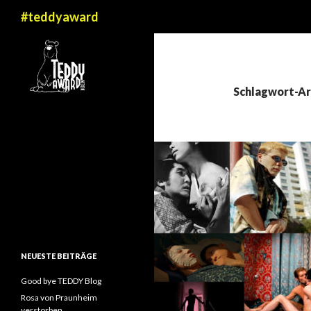
Suchen
#teddyaward
Schlagwort-Arc
NEUESTE BEITRÄGE
Good bye TEDDY Blog
Rosa von Praunheim
verstorben