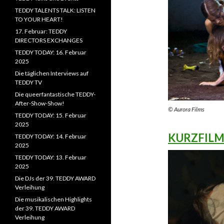
TEDDY TALENTS TALK: LISTEN
TO YOUR HEART!
17. Februar: TEDDY
DIRECTORS EXCHANGES
TEDDY TODAY: 16. Februar
2025
Die täglichen Interviews auf
TEDDY TV
Die queerfantastische TEDDY-
After-Show-Show!
© Aurora Films
TEDDY TODAY: 15. Februar
2025
KURZFIL
TEDDY TODAY: 14. Februar
2025
TEDDY TODAY: 13. Februar
2025
Die DJs der 39. TEDDY AWARD
Verleihung
Die musikalischen Highlights
der 39. TEDDY AWARD
Verleihung