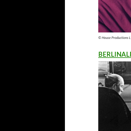
© House Productions L
BERLINAL