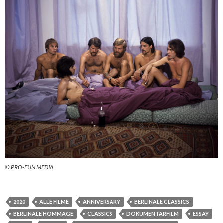
© PRO-FUN MEDIA
2020
ALLE FILME
ANNIVERSARY
BERLINALE CLASSICS
BERLINALE HOMMAGE
CLASSICS
DOKUMENTARFILM
ESSAY