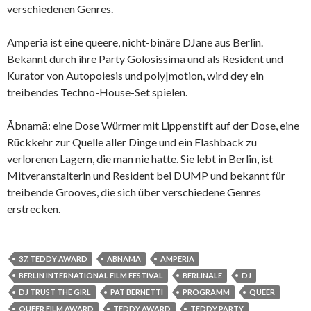
verschiedenen Genres.
Amperia ist eine queere, nicht-binäre DJane aus Berlin.
Bekannt durch ihre Party Golosissima und als Resident und
Kurator von Autopoiesis und poly|motion, wird dey ein
treibendes Techno-House-Set spielen.
Ābnamā: eine Dose Würmer mit Lippenstift auf der Dose, eine
Rückkehr zur Quelle aller Dinge und ein Flashback zu
verlorenen Lagern, die man nie hatte. Sie lebt in Berlin, ist
Mitveranstalterin und Resident bei DUMP und bekannt für
treibende Grooves, die sich über verschiedene Genres
erstrecken.
37. TEDDY AWARD
ABNAMA
AMPERIA
BERLIN INTERNATIONAL FILM FESTIVAL
BERLINALE
DJ
DJ TRUST THE GIRL
PAT BERNETTI
PROGRAMM
QUEER
QUEER FILM AWARD
TEDDY AWARD
TEDDY PARTY