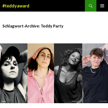
Suchen
#teddyaward
ZUM
PRIMÄR
INHALT
MENÜ
SPRINGEN
Schlagwort-Archive: Teddy Party