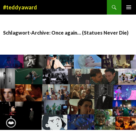
Suchen
#teddyaward
ZUM
PRIMÄR
INHALT
MENÜ
SPRINGEN
Schlagwort-Archive: Once again… (Statues Never Die)