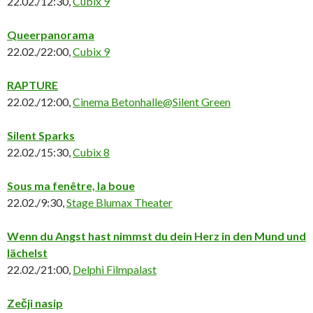
22.02./12:30,
Cubix 9
Queerpanorama
22.02./22:00,
Cubix 9
RAPTURE
22.02./12:00,
Cinema Betonhalle@Silent Green
Silent Sparks
22.02./15:30,
Cubix 8
Sous ma fenêtre, la boue
22.02./9:30,
Stage Blumax Theater
Wenn du Angst hast nimmst du dein Herz in den Mund und
lächelst
22.02./21:00,
Delphi Filmpalast
Zečji nasip