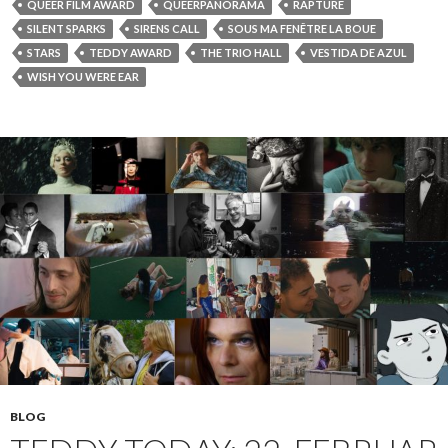
QUEER FILM AWARD
QUEERPANORAMA
RAPTURE
SILENT SPARKS
SIRENS CALL
SOUS MA FENÊTRE LA BOUE
STARS
TEDDY AWARD
THE TRIO HALL
VESTIDA DE AZUL
WISH YOU WERE EAR
BLOG