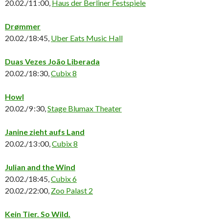
20.02./11 :00,
Haus der Berliner Festspiele
Drømmer
20.02./18:45,
Uber Eats Music Hall
Duas Vezes João Liberada
20.02./18:30,
Cubix 8
Howl
20.02./9 :30,
Stage Blumax Theater
Janine zieht aufs Land
20.02./13 :00,
Cubix 8
Julian and the Wind
20.02./18:45,
Cubix 6
20.02./22:00,
Zoo Palast 2
Kein Tier. So Wild.