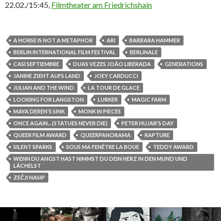
22.02./15:45,
Filmtheater am Friedrichshain
A HORSE IS NOT A METAPHOR
ARI
BARBARA HAMMER
BERLIN INTERNATIONAL FILM FESTIVAL
BERLINALE
CASI SEPTIEMBRE
DUAS VEZES JOÃO LIBERADA
GENERATIONS
JANINE ZIEHT AUFS LAND
JOEY CARDUCCI
JULIAN AND THE WIND
LA TOUR DE GLACE
LOOKING FOR LANGSTON
LURKER
MAGIC FARM
MAYA DEREN'S SINK
MONK IN PIECES
ONCE AGAIN... (STATUES NEVER DIE)
PETER HUJAR'S DAY
QUEER FILM AWARD
QUEERPANORAMA
RAPTURE
SILENT SPARKS
SOUS MA FENÊTRE LA BOUE
TEDDY AWARD
WENN DU ANGST HAST NIMMST DU DEIN HERZ IN DEN MUND UND
LÄCHELST
ZEČJI NASIP