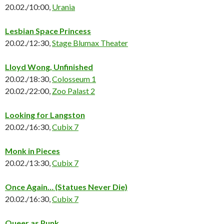
20.02./10:00,
Urania
Lesbian Space Princess
20.02./12:30,
Stage Blumax Theater
Lloyd Wong, Unfinished
20.02./18:30,
Colosseum 1
20.02./22:00,
Zoo Palast 2
Looking for Langston
20.02./16:30,
Cubix 7
Monk in Pieces
20.02./13:30,
Cubix 7
Once Again… (Statues Never Die)
20.02./16:30,
Cubix 7
Queer as Punk