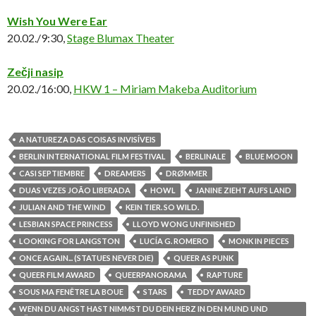
Wish You Were Ear
20.02./9:30,
Stage Blumax Theater
Zečji nasip
20.02./16:00,
HKW 1 – Miriam Makeba Auditorium
A NATUREZA DAS COISAS INVISÍVEIS
BERLIN INTERNATIONAL FILM FESTIVAL
BERLINALE
BLUE MOON
CASI SEPTIEMBRE
DREAMERS
DRØMMER
DUAS VEZES JOÃO LIBERADA
HOWL
JANINE ZIEHT AUFS LAND
JULIAN AND THE WIND
KEIN TIER. SO WILD.
LESBIAN SPACE PRINCESS
LLOYD WONG UNFINISHED
LOOKING FOR LANGSTON
LUCÍA G. ROMERO
MONK IN PIECES
ONCE AGAIN... (STATUES NEVER DIE)
QUEER AS PUNK
QUEER FILM AWARD
QUEERPANORAMA
RAPTURE
SOUS MA FENÊTRE LA BOUE
STARS
TEDDY AWARD
WENN DU ANGST HAST NIMMST DU DEIN HERZ IN DEN MUND UND