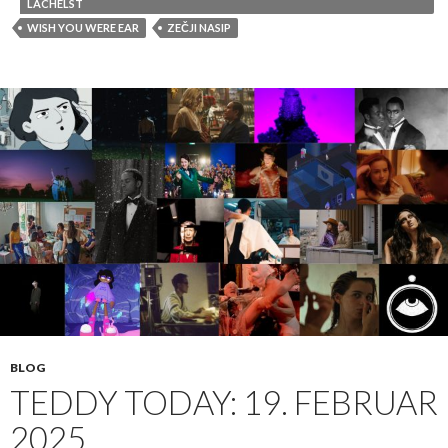
LÄCHELST
WISH YOU WERE EAR
ZEČJI NASIP
BLOG
TEDDY TODAY: 19. FEBRUAR
2025