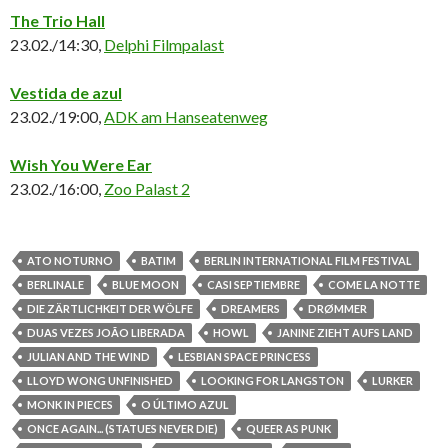
The Trio Hall
23.02./14:30,
Delphi Filmpalast
Vestida de azul
23.02./19:00,
ADK am Hanseatenweg
Wish You Were Ear
23.02./16:00,
Zoo Palast 2
ATO NOTURNO
BATIM
BERLIN INTERNATIONAL FILM FESTIVAL
BERLINALE
BLUE MOON
CASI SEPTIEMBRE
COME LA NOTTE
DIE ZÄRTLICHKEIT DER WÖLFE
DREAMERS
DRØMMER
DUAS VEZES JOÃO LIBERADA
HOWL
JANINE ZIEHT AUFS LAND
JULIAN AND THE WIND
LESBIAN SPACE PRINCESS
LLOYD WONG UNFINISHED
LOOKING FOR LANGSTON
LURKER
MONK IN PIECES
O ÚLTIMO AZUL
ONCE AGAIN... (STATUES NEVER DIE)
QUEER AS PUNK