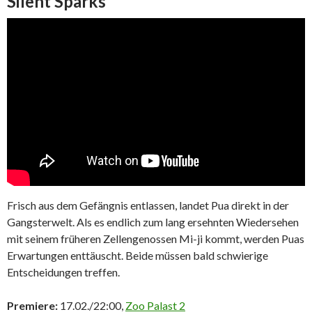
Silent Sparks
Frisch aus dem Gefängnis entlassen, landet Pua direkt in der
Gangsterwelt. Als es endlich zum lang ersehnten Wiedersehen
mit seinem früheren Zellengenossen Mi-ji kommt, werden Puas
Erwartungen enttäuscht. Beide müssen bald schwierige
Entscheidungen treffen.
Premiere:
17.02./22:00,
Zoo Palast 2