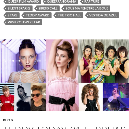
QUEER FILM AWARD
QUEERPANORAMA
RAPTURE
SILENT SPARKS
SIRENS CALL
SOUS MA FENÊTRE LA BOUE
STARS
TEDDY AWARD
THE TRIO HALL
VESTIDA DE AZUL
WISH YOU WERE EAR
BLOG