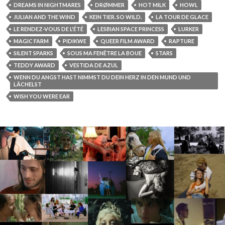
DREAMS IN NIGHTMARES
DRØMMER
HOT MILK
HOWL
JULIAN AND THE WIND
KEIN TIER. SO WILD.
LA TOUR DE GLACE
LE RENDEZ-VOUS DE L'ÉTÉ
LESBIAN SPACE PRINCESS
LURKER
MAGIC FARM
PIDIKWE
QUEER FILM AWARD
RAPTURE
SILENT SPARKS
SOUS MA FENÊTRE LA BOUE
STARS
TEDDY AWARD
VESTIDA DE AZUL
WENN DU ANGST HAST NIMMST DU DEIN HERZ IN DEN MUND UND
LÄCHELST
WISH YOU WERE EAR