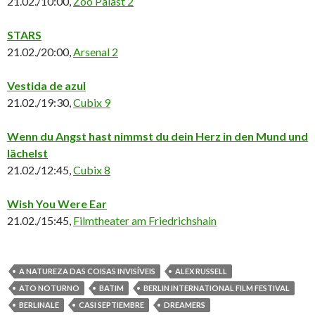
21.02./10:00,
Zoo Palast 2
STARS
21.02./20:00,
Arsenal 2
Vestida de azul
21.02./19:30,
Cubix 9
Wenn du Angst hast nimmst du dein Herz in den Mund und
lächelst
21.02./12:45,
Cubix 8
Wish You Were Ear
21.02./15:45,
Filmtheater am Friedrichshain
A NATUREZA DAS COISAS INVISÍVEIS
ALEX RUSSELL
ATO NOTURNO
BATIM
BERLIN INTERNATIONAL FILM FESTIVAL
BERLINALE
CASI SEPTIEMBRE
DREAMERS