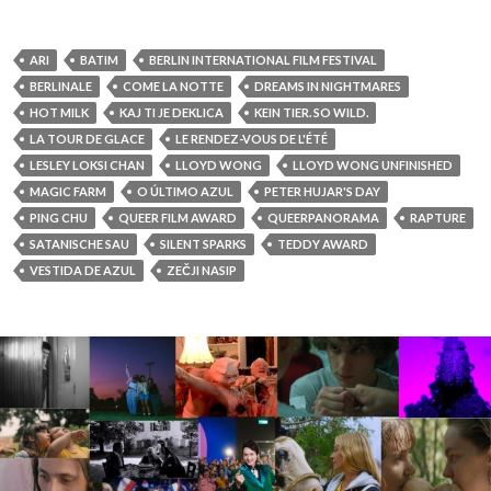
ARI
BATIM
BERLIN INTERNATIONAL FILM FESTIVAL
BERLINALE
COME LA NOTTE
DREAMS IN NIGHTMARES
HOT MILK
KAJ TI JE DEKLICA
KEIN TIER. SO WILD.
LA TOUR DE GLACE
LE RENDEZ-VOUS DE L'ÉTÉ
LESLEY LOKSI CHAN
LLOYD WONG
LLOYD WONG UNFINISHED
MAGIC FARM
O ÚLTIMO AZUL
PETER HUJAR'S DAY
PING CHU
QUEER FILM AWARD
QUEERPANORAMA
RAPTURE
SATANISCHE SAU
SILENT SPARKS
TEDDY AWARD
VESTIDA DE AZUL
ZEČJI NASIP