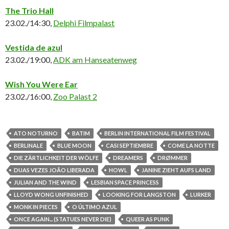
The Trio Hall
23.02./14:30,
Delphi Filmpalast
Vestida de azul
23.02./19:00,
ADK am Hanseatenweg
Wish You Were Ear
23.02./16:00,
Zoo Palast 2
ATO NOTURNO
BATIM
BERLIN INTERNATIONAL FILM FESTIVAL
BERLINALE
BLUE MOON
CASI SEPTIEMBRE
COME LA NOTTE
DIE ZÄRTLICHKEIT DER WÖLFE
DREAMERS
DRØMMER
DUAS VEZES JOÃO LIBERADA
HOWL
JANINE ZIEHT AUFS LAND
JULIAN AND THE WIND
LESBIAN SPACE PRINCESS
LLOYD WONG UNFINISHED
LOOKING FOR LANGSTON
LURKER
MONK IN PIECES
O ÚLTIMO AZUL
ONCE AGAIN... (STATUES NEVER DIE)
QUEER AS PUNK