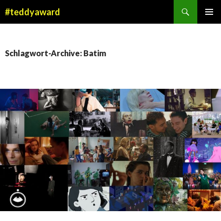
Suchen
#teddyaward
ZUM
PRIMÄR
INHALT
MENÜ
SPRINGEN
Schlagwort-Archive: Batim