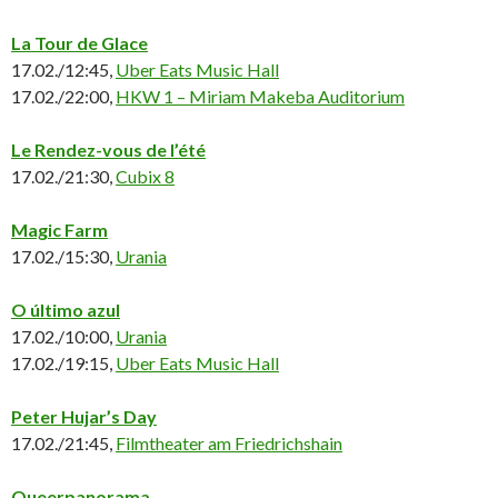
La Tour de Glace
17.02./12:45,
Uber Eats Music Hall
17.02./22:00,
HKW 1 – Miriam Makeba Auditorium
Le Rendez-vous de l’été
17.02./21:30,
Cubix 8
Magic Farm
17.02./15:30,
Urania
O último azul
17.02./10:00,
Urania
17.02./19:15,
Uber Eats Music Hall
Peter Hujar’s Day
17.02./21:45,
Filmtheater am Friedrichshain
Queerpanorama