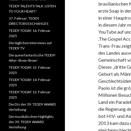
brasilianischen
TEDDY TALENTS TALK: LISTEN
erste Soap in de
TO YOUR HEART!
in einer Hauptro
17. Februar: TEDDY
DIRECTORS EXCHANGES
in diesem Jahr m
TEDDY TODAY: 16. Februar
YouTube auf
und
2025
‚The Gospel Acco
Die täglichen Interviews auf
Trans-Frau zeigt
TEDDY TV
des Landes ausv
Die queerfantastische TEDDY-
Gemeinschaft v
After-Show-Show!
Dieses „dritte G
TEDDY TODAY: 15. Februar
2025
Geburt als Männ
TEDDY TODAY: 14. Februar
Geschlechtsident
2025
Paolo ist die gr
TEDDY TODAY: 13. Februar
Millionen Besuc
2025
Land ein Paradeb
Die DJs der 39. TEDDY AWARD
die Regierung d
Verleihung
bot HIV- und Ai
Die musikalischen Highlights
der 39. TEDDY AWARD
2013 kam dazu d
Verleihung
gleichgeschlech