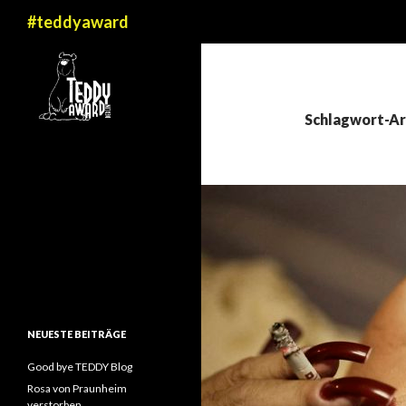
Suchen
#teddyaward
Schlagwort-Ar
NEUESTE BEITRÄGE
Good bye TEDDY Blog
Rosa von Praunheim
verstorben