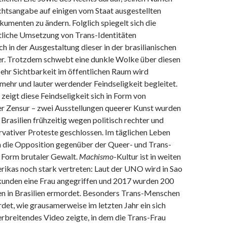
chtsangabe auf einigen vom Staat ausgestellten
kumenten zu ändern.
Folglich spiegelt sich die
liche Umsetzung von Trans-Identitäten
h in der Ausgestaltung dieser in der brasilianischen
r. Trotzdem schwebt eine dunkle Wolke über diesen
ehr Sichtbarkeit im öffentlichen Raum wird
 mehr und lauter werdender Feindseligkeit begleitet.
 zeigt diese Feindseligkeit sich in Form von
er Zensur – zwei Ausstellungen queerer Kunst wurden
n Brasilien frühzeitig wegen politisch rechter und
rvativer Proteste geschlossen. Im täglichen Leben
ch die Opposition gegenüber der Queer- und Trans-
 Form brutaler Gewalt.
Machismo
-Kultur ist in weiten
rikas noch stark vertreten: Laut der UNO wird in Sao
kunden eine Frau angegriffen
und 2017 wurden 200
 in Brasilien ermordet. Besonders Trans-Menschen
rdet, wie grausamerweise im letzten Jahr ein sich
erbreitendes Video zeigte, in dem die Trans-Frau