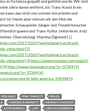
tos in Fortaleza gequält und getötet wurde.
Wir sind
viele Jahre davon entfernt, bis Trans-Kunst in ein
en kann, das nicht von solchen Vorurteilen und
zt ist. Heute aber müssen wir den Mut der
memacher, Schauspieler, Sänger und Theaterbesucher
öffentlich queere und Trans-Kultur zelebrieren,
trotz
gkeiten.
Übersetzung: Martina Zigmund
[1]
times.com/2017/10/07/world/americas/brazil-
lo-vittar.html
[2]
times.com/2017/10/07/world/americas/brazil-
lo-vittar.html
[3]
https://www.youtube.com/watch?
Y
[4]
http://www.rioonwatch.org/?p=37249
[5]
onwatch.org/?p=37249
[6]
.com/news/world-latin-america-33939470
BERLINALE
BIXA TRAVESTY
BRAZIL
LA
EVANGELIA KRANIOTI
HANNAH CONGDON
LATIN AMERICA
LGBT
LINN DA QUEBRADA