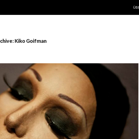
ZUM
ÜB
chive: Kiko Goifman