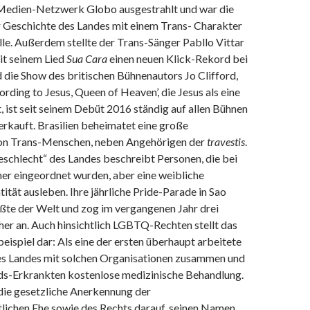
 Medien-Netzwerk Globo ausgestrahlt und war die
r Geschichte des Landes mit einem Trans- Charakter
lle. Außerdem stellte der Trans-Sänger Pabllo Vittar
it seinem Lied
Sua Cara
einen neuen Klick-Rekord bei
 die Show des britischen Bühnenautors Jo Clifford,
rding to Jesus, Queen of Heaven’, die Jesus als eine
, ist seit seinem Debüt 2016 ständig auf allen Bühnen
erkauft
.
Brasilien beheimatet eine große
on Trans-Menschen, neben Angehörigen der
travestis
.
eschlecht“ des Landes beschreibt Personen, die bei
er eingeordnet wurden, aber eine weibliche
ität ausleben. Ihre jährliche Pride-Parade in Sao
ößte der Welt und zog im vergangenen Jahr drei
her an
. Auch hinsichtlich LGBTQ-Rechten stellt das
eispiel dar: Als eine der ersten überhaupt arbeitete
es Landes mit solchen Organisationen zusammen und
ds-Erkrankten kostenlose medizinische Behandlung.
ie gesetzliche Anerkennung der
tlichen Ehe sowie des Rechts darauf, seinen Namen