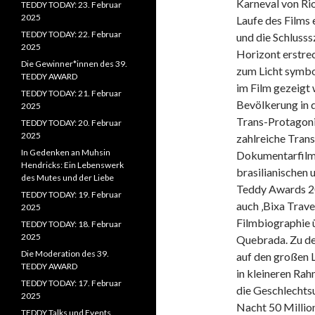
Karneval von Rio
TEDDY TODAY: 23. Februar
2025
Laufe des Films
TEDDY TODAY: 22. Februar
und die Schlusss
2025
Horizont erstre
Die Gewinner*innen des 39.
zum Licht symbo
TEDDY AWARD
im Film gezeigt 
TEDDY TODAY: 21. Februar
Bevölkerung in d
2025
Trans-Protagoni
TEDDY TODAY: 20. Februar
2025
zahlreiche Trans
In Gedenken an Muhsin
Dokumentarfilm v
Hendricks: Ein Lebenswerk
brasilianischen
des Mutes und der Liebe
Teddy Awards 20
TEDDY TODAY: 19. Februar
auch ‚Bixa Trav
2025
Filmbiographie ü
TEDDY TODAY: 18. Februar
2025
Quebrada.
Zu d
Die Moderation des 39.
auf den großen 
TEDDY AWARD
in kleineren Rah
TEDDY TODAY: 17. Februar
die Geschlechts
2025
Nacht 50 Millio
TEDDY Talks und Events