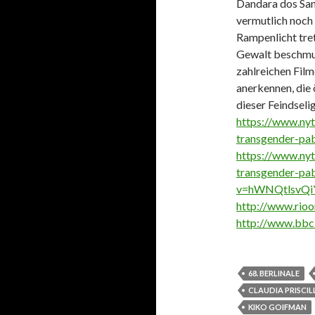
Dandara dos San
vermutlich noch 
Rampenlicht tret
Gewalt beschmut
zahlreichen Fil
anerkennen, die 
dieser Feindseli
https://www.ny
transgender-pabl
https://www.ny
transgender-pabl
v=hWNQtlsvQi
http://www.rio
http://www.bbc
68. BERLINALE
CLAUDIA PRISCIL
KIKO GOIFMAN