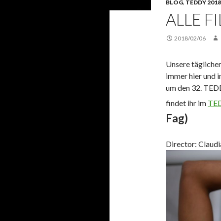
BLOG
,
TEDDY 2018
ALLE F
2018/02/06
Unsere täglichen
immer hier und 
um den 32. TED
findet ihr im
TED
Fag)
Director: Claudi