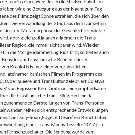
 de Janeiro einen Weg durch die Straßen bahnt. Im
 erleben wir eine Bewegung aus der Nacht zum Tag
zene des Films zeigt Sonnenstrahlen, die sich über den
cken. Die Verwandlung der Stadt aus dem Dunkel hin
lisiert die Metamorphose der Geschlechter, wie sie
wird, aber gleichzeitig auch allgemein die Trans-
ieser Region, die immer sichtbarer wird. Wie der
st in die Morgendämmerung Rios tritt, so treten auch
-Künstler auf brasilianische Bühnen. Dieser
on Kraniotis ist nur einer von zahlreichen
 und lateinamerikanischen Filmen im Programm des
18, der queere und Transkultur zelebriert. So etwa
esty‘ von Regisseur Kiko Goifman, eine empfindsame
ber die brasilianische Trans-Sängerin Linn da
en zunehmenden Darstellungen von Trans-Personen
Leinwänden reihen sich entsprechende Entwicklungen
men. Die Daily-Soap ‚Edge of Desire‘, ein Bericht über
umwandlung eines Trans-Manns, fesselte 2017 pro
nen Fernsehzuschauer.
Die Sendung wurde vom