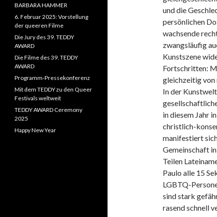
BARBARA HAMMER
und die Geschle
6. Februar 2025: Vorstellung
persönlichen Do
der queeren Filme
wachsende recht
Die Jury des 39. TEDDY
zwangsläufig auc
AWARD
Kunstszene wide
Die Filme des 39. TEDDY
AWARD
Fortschritten: M
Programm-Pressekonferenz
gleichzeitig von
Mit dem TEDDY zu den Queer
In der Kunstwelt
Festivals weltweit
gesellschaftlich
TEDDY AWARD Ceremony
in diesem Jahr i
2025
christlich-konse
Happy New Year
manifestiert si
Gemeinschaft in
Teilen Lateiname
Paulo alle 15 Se
LGBTQ-Personen
sind stark gefäh
rasend schnell v