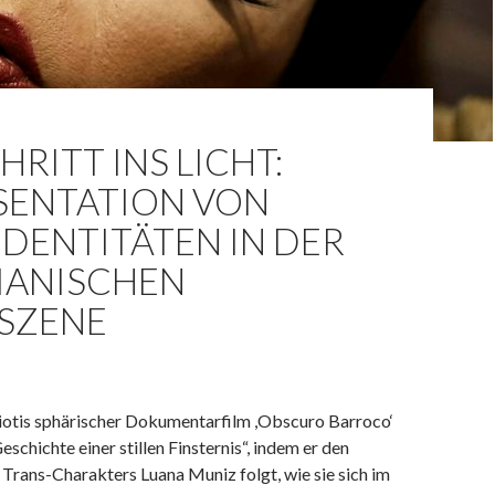
HRITT INS LICHT:
SENTATION VON
DENTITÄTEN IN DER
IANISCHEN
SZENE
iotis sphärischer Dokumentarfilm ,Obscuro Barroco‘
eschichte einer stillen Finsternis“, indem er den
Trans-Charakters Luana Muniz folgt, wie sie sich im