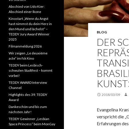
Abschied von Udo Kier:
Abschied einer Ikone
Kinostart „Wenn du Angst
hast nimmst du dein Herz in
den Mund und lächelst“ –
BLOG
TEDDY Jury Award Winner
DER SC
2025
Filmanmeldung 2026
REPRÄ
Wir zeigen „Le deuxième
acte“ im fsk Kino
TRANSI
TEDDY beim Lesbisch-
BRASIL
schwulen Stadtfest – kommt
vorbei!
KUNST
TEDDY AWARD Interview
Channel
Highlights des 39. TEDDY
2018/03/09
Award
Dankeschön und bis zum
Evangelina Kran
nächsten Jahr!
verspricht die „G
TEDDY Gewinner „Lesbian
Erfahrungen des 
Space Princess“ beim MonGay