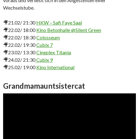
voraus und verliebt sich in den Angestellten einer
Wechselstube.
🎥21.02/ 21:30
HKW – Safi Faye Saal
🎥22.02/ 18:00
Kino Betonhalle @Silent Green
🎥22.02/ 18:30
Colosseum
🎥22.02/ 19:30
Cubix 7
🎥23.02/ 13:30
Cineplex Titania
🎥24.02/ 21:30
Cubix 9
🎥25.02/ 19:00
Kino International
Grandmamauntsistercat