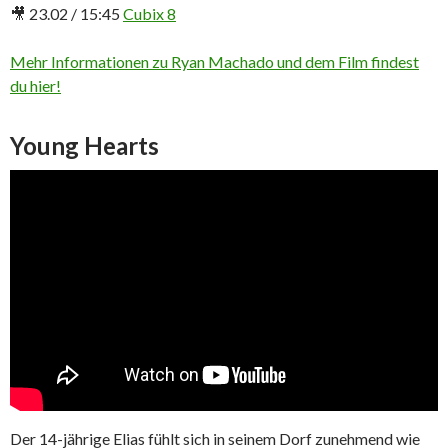
🎥 23.02 / 15:45
Cubix 8
Mehr Informationen zu Ryan Machado und dem Film findest
du hier!
Young Hearts
Der 14-jährige Elias fühlt sich in seinem Dorf zunehmend wie