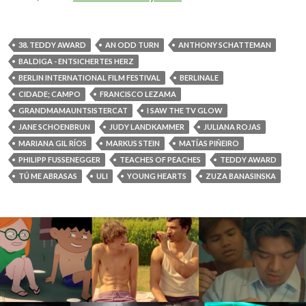
38. TEDDY AWARD
AN ODD TURN
ANTHONY SCHATTEMAN
BALDIGA - ENTSICHERTES HERZ
BERLIN INTERNATIONAL FILM FESTIVAL
BERLINALE
CIDADE; CAMPO
FRANCISCO LEZAMA
GRANDMAMAUNTSISTERCAT
I SAW THE TV GLOW
JANE SCHOENBRUN
JUDY LANDKAMMER
JULIANA ROJAS
MARIANA GIL RÍOS
MARKUS STEIN
MATÍAS PIÑEIRO
PHILIPP FUSSENEGGER
TEACHES OF PEACHES
TEDDY AWARD
TÚ ME ABRASAS
ULI
YOUNG HEARTS
ZUZA BANASINSKA