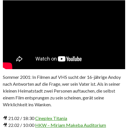
Sommer 2001: In Filmen auf VHS sucht der 16-jährige Andoy
nach Antworten auf die Frage, wer sein Vater ist. Als in seiner
kleinen Heimatstadt zwei Personen auftauchen, die selbst
einem Film entsprungen zu sein scheinen, gerät seine
Wirklichkeit ins Wanken.
🎥 21.02 / 18:30
Cineplex Titania
🎥 22.02 / 10:00
HKW – Miriam Makeba Auditorium