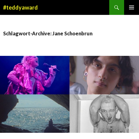
Suchen
#teddyaward
ZUM
PRIMÄR
INHALT
MENÜ
SPRINGEN
Schlagwort-Archive: Jane Schoenbrun