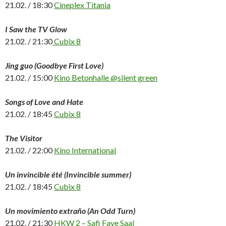
21.02. / 18:30
Cineplex Titania
I Saw the TV Glow
21.02. / 21:30
Cubix 8
Jing guo (Goodbye First Love)
21.02. / 15:00
Kino Betonhalle @silent green
Songs of Love and Hate
21.02. / 18:45
Cubix 8
The Visitor
21.02. / 22:00
Kino International
Un invincible été (Invincible summer)
21.02. / 18:45
Cubix 8
Un movimiento extraño (An Odd Turn)
21.02. / 21:30
HKW 2 – Safi Faye Saal