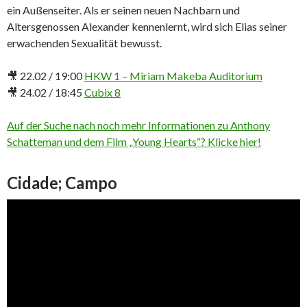
ein Außenseiter. Als er seinen neuen Nachbarn und
Altersgenossen Alexander kennenlernt, wird sich Elias seiner
erwachenden Sexualität bewusst.
🎥 22.02 / 19:00
HKW 1 – Miriam Makeba Auditorium
🎥 24.02 / 18:45
Cubix 8
Auf der Suche nach noch mehr Informationen zu Anthony
Schatteman und dem Film „Young Hearts“? Klicke hier!
Cidade; Campo