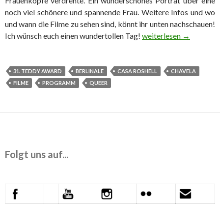
Frauenköpfe verdrehte. Ein wunderschönes Porträt über eine
noch viel schönere und spannende Frau. Weitere Infos und wo
und wann die Filme zu sehen sind, könnt ihr unten nachschauen!
Tag 2: Mexiko
Ich wünsch euch einen wundertollen Tag!
weiterlesen
→
31. TEDDY AWARD
BERLINALE
CASA ROSHELL
CHAVELA
FILME
PROGRAMM
QUEER
Folgt uns auf...