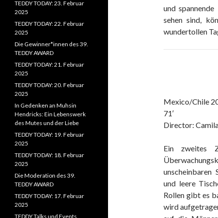
TEDDY TODAY: 23. Februar
und spannende 
2025
sehen sind, kö
TEDDY TODAY: 22. Februar
wundertollen Ta
2025
Die Gewinner*innen des 39.
TEDDY AWARD
TEDDY TODAY: 21. Februar
2025
TEDDY TODAY: 20. Februar
2025
Mexico/Chile 2
In Gedenken an Muhsin
71′
Hendricks: Ein Lebenswerk
des Mutes und der Liebe
Director: Camil
TEDDY TODAY: 19. Februar
2025
Ein zweites 
TEDDY TODAY: 18. Februar
Überwachungsk
2025
unscheinbaren 
Die Moderation des 39.
und leere Tisch
TEDDY AWARD
Rollen gibt es 
TEDDY TODAY: 17. Februar
2025
wird aufgetrage
TEDDY Talks und Events