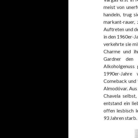
meist von unerf
handeln, trug s
markant-rauer, 
Auftreten und d
in den 1960er-Ja
verkehrte sie m
Charme und ihr
Gardner den K
Alkoholgenuss 
1990er-Jahre 
Comeback und w
Almodóvar. Aus 
Chavela selbst,
entstand ein li
offen lesbisch 
93 Jahren starb.