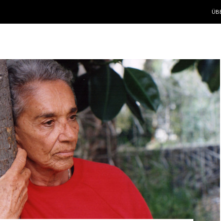
ZUM
ÜB