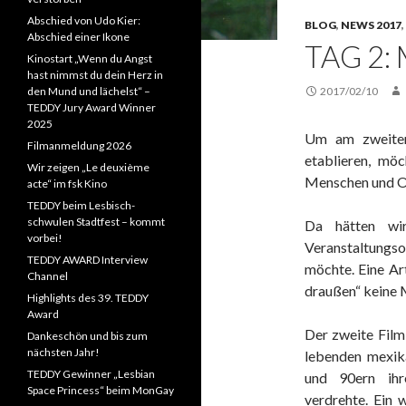
Abschied von Udo Kier:
BLOG
,
NEWS 2017
,
Abschied einer Ikone
TAG 2:
Kinostart „Wenn du Angst
hast nimmst du dein Herz in
den Mund und lächelst“ –
2017/02/10
TEDDY Jury Award Winner
2025
Um am zweiten
Filmanmeldung 2026
etablieren, möc
Wir zeigen „Le deuxième
Menschen und Or
acte“ im fsk Kino
TEDDY beim Lesbisch-
schwulen Stadtfest – kommt
Da hätten wir
vorbei!
Veranstaltungso
TEDDY AWARD Interview
möchte. Eine Ar
Channel
draußen“ keine M
Highlights des 39. TEDDY
Award
Der zweite Film
Dankeschön und bis zum
nächsten Jahr!
lebenden mexika
TEDDY Gewinner „Lesbian
und 90ern ihr
Space Princess“ beim MonGay
verdrehte. Ein 