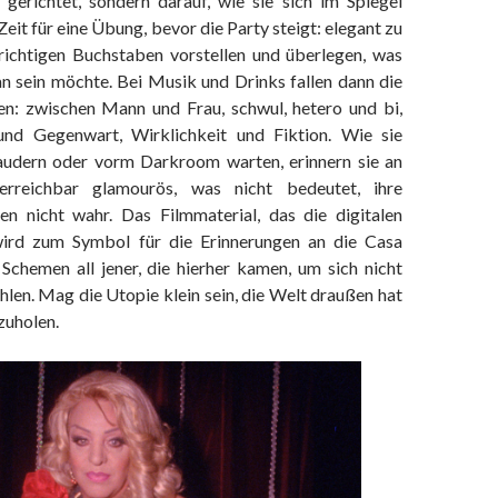
gerichtet, sondern darauf, wie sie sich im Spiegel
Zeit für eine Übung, bevor die Party steigt: elegant zu
e richtigen Buchstaben vorstellen und überlegen, was
an sein möchte. Bei Musik und Drinks fallen dann die
en: zwischen Mann und Frau, schwul, hetero und bi,
und Gegenwart, Wirklichkeit und Fiktion. Wie sie
audern oder vorm Darkroom warten, erinnern sie an
nerreichbar glamourös, was nicht bedeutet, ihre
en nicht wahr. Das Filmmaterial, das die digitalen
 wird zum Symbol für die Erinnerungen an die Casa
 Schemen all jener, die hierher kamen, um sich nicht
ühlen. Mag die Utopie klein sein, die Welt draußen hat
zuholen.