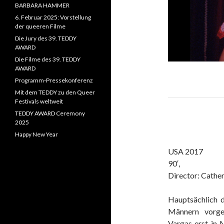
BARBARA HAMMER
6. Februar 2025: Vorstellung
der queeren Filme
Die Jury des 39. TEDDY
AWARD
Die Filme des 39. TEDDY
AWARD
Programm-Pressekonferenz
Mit dem TEDDY zu den Queer
Festivals weltweit
TEDDY AWARD Ceremony
2025
Happy New Year
USA 2017
90′,
Director: Cathe
Hauptsächlich d
Männern vorge
Vargas erst in 