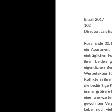
Brazil 2017
102′,
Director: Laís 
Rosa, Ende 30, 
ein Apartment 
einträglichen F
ihrer beiden g
eigentlichen Be
Werbetexten fü
Koflikte in ihr
die bedürftige K
immer größere H
eine unerwarte
gewohnten Verp
Leben noch vie