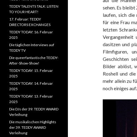
auf die Männer 
TEDDY TALENTS TALK: LISTEN
sehen. Es bleibt 
TO YOUR HEART!
laufen, sich di
17. Februar: TEDDY
für eine Frau m
DIRECTORS EXCHANGES
letzten Schrank
TEDDY TODAY: 16. Februar
Vergangenheit 
2025
dasitzen und pl
Die täglichen Interviews auf
TEDDY TV
Filmfiguren, u
Die queerfantastische TEDDY-
Geschichten sei
After-Show-Show!
Bilder ablöst,
TEDDY TODAY: 15. Februar
Roshell und die
2025
mehr allein zu f
TEDDY TODAY: 14. Februar
noch einiges auf
2025
TEDDY TODAY: 13. Februar
2025
Die DJs der 39. TEDDY AWARD
Verleihung
Die musikalischen Highlights
der 39. TEDDY AWARD
Verleihung