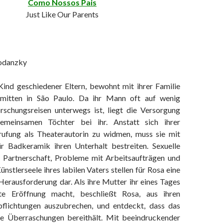
Como Nossos Pais
Just Like Our Parents
Bodanzky
Kind geschiedener Eltern, bewohnt mit ihrer Familie
mitten in São Paulo. Da ihr Mann oft auf wenig
orschungsreisen unterwegs ist, liegt die Versorgung
emeinsamen Töchter bei ihr. Anstatt sich ihrer
rufung als Theaterautorin zu widmen, muss sie mit
r Badkeramik ihren Unterhalt bestreiten. Sexuelle
er Partnerschaft, Probleme mit Arbeitsaufträgen und
ünstlerseele ihres labilen Vaters stellen für Rosa eine
erausforderung dar. Als ihre Mutter ihr eines Tages
te Eröffnung macht, beschließt Rosa, aus ihren
flichtungen auszubrechen, und entdeckt, dass das
le Überraschungen bereithält. Mit beeindruckender