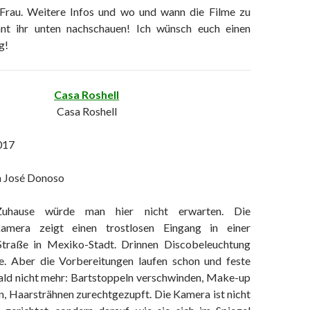
Frau. Weitere Infos und wo und wann die Filme zu
nnt ihr unten nachschauen! Ich wünsch euch einen
g!
Casa Roshell
Casa Roshell
017
a José Donoso
Zuhause würde man hier nicht erwarten. Die
amera zeigt einen trostlosen Eingang in einer
Straße in Mexiko-Stadt. Drinnen Discobeleuchtung
e. Aber die Vorbereitungen laufen schon und feste
bald nicht mehr: Bartstoppeln verschwinden, Make-up
n, Haarsträhnen zurechtgezupft. Die Kamera ist nicht