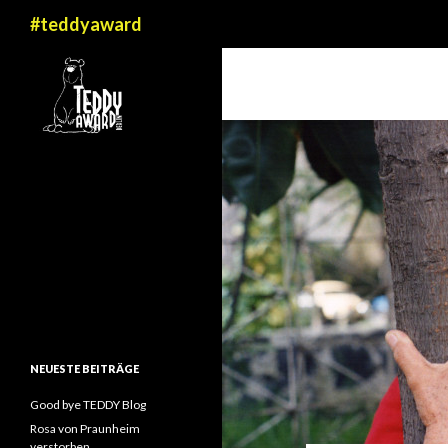
Suchen
#teddyaward
NEUESTE BEITRÄGE
Good bye TEDDY Blog
Rosa von Praunheim
verstorben