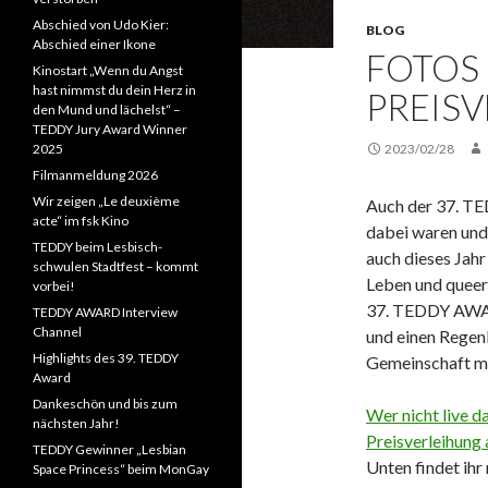
Abschied von Udo Kier:
BLOG
Abschied einer Ikone
FOTOS
Kinostart „Wenn du Angst
hast nimmst du dein Herz in
PREIS
den Mund und lächelst“ –
TEDDY Jury Award Winner
2025
2023/02/28
Filmanmeldung 2026
Wir zeigen „Le deuxième
Auch der 37. TED
acte“ im fsk Kino
dabei waren und
TEDDY beim Lesbisch-
auch dieses Jahr
schwulen Stadtfest – kommt
Leben und queere
vorbei!
37. TEDDY AWARD
TEDDY AWARD Interview
Channel
und einen Regen
Highlights des 39. TEDDY
Gemeinschaft mit
Award
Dankeschön und bis zum
Wer nicht live d
nächsten Jahr!
Preisverleihung
TEDDY Gewinner „Lesbian
Unten findet ihr
Space Princess“ beim MonGay