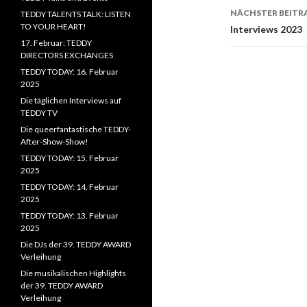
NÄCHSTER BEITR
TEDDY TALENTS TALK: LISTEN
TO YOUR HEART!
Interviews 2023
17. Februar: TEDDY
DIRECTORS EXCHANGES
TEDDY TODAY: 16. Februar
2025
Die täglichen Interviews auf
TEDDY TV
Die queerfantastische TEDDY-
After-Show-Show!
TEDDY TODAY: 15. Februar
2025
TEDDY TODAY: 14. Februar
2025
TEDDY TODAY: 13. Februar
2025
Die DJs der 39. TEDDY AWARD
Verleihung
Die musikalischen Highlights
der 39. TEDDY AWARD
Verleihung