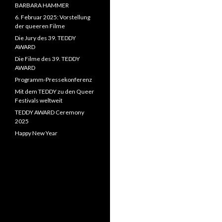
BARBARA HAMMER
6. Februar 2025: Vorstellung
der queeren Filme
Die Jury des 39. TEDDY
AWARD
Die Filme des 39. TEDDY
AWARD
Programm-Pressekonferenz
Mit dem TEDDY zu den Queer
Festivals weltweit
TEDDY AWARD Ceremony
2025
Happy New Year