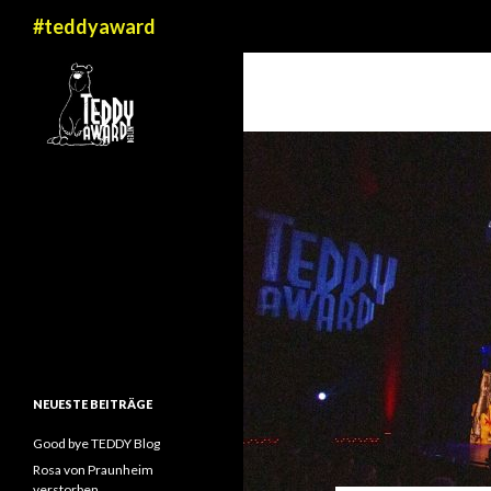
Suchen
#teddyaward
NEUESTE BEITRÄGE
Good bye TEDDY Blog
Rosa von Praunheim
verstorben