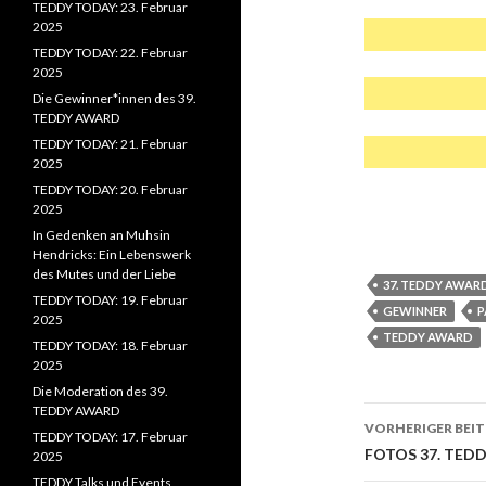
TEDDY TODAY: 23. Februar
2025
TEDDY TODAY: 22. Februar
2025
Die Gewinner*innen des 39.
TEDDY AWARD
TEDDY TODAY: 21. Februar
2025
TEDDY TODAY: 20. Februar
2025
In Gedenken an Muhsin
Hendricks: Ein Lebenswerk
des Mutes und der Liebe
37. TEDDY AWAR
TEDDY TODAY: 19. Februar
GEWINNER
P
2025
TEDDY AWARD
TEDDY TODAY: 18. Februar
2025
Die Moderation des 39.
TEDDY AWARD
Beitrags-
VORHERIGER BEI
TEDDY TODAY: 17. Februar
Navigati
FOTOS 37. TED
2025
TEDDY Talks und Events