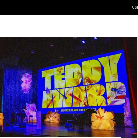
ZUM
ÜB