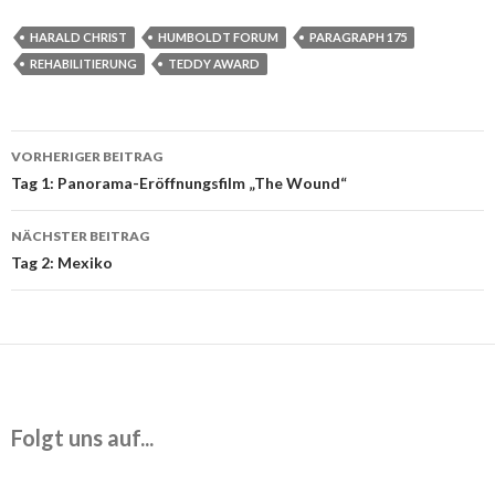
HARALD CHRIST
HUMBOLDT FORUM
PARAGRAPH 175
REHABILITIERUNG
TEDDY AWARD
Beitrags-
VORHERIGER BEITRAG
Navigation
Tag 1: Panorama-Eröffnungsfilm „The Wound“
NÄCHSTER BEITRAG
Tag 2: Mexiko
Folgt uns auf...