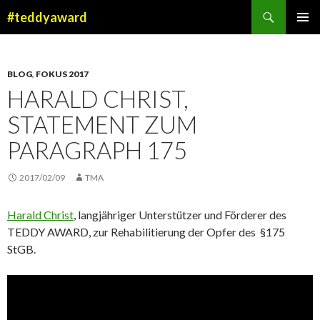
Suchen
#teddyaward
ZUM
PRIMÄR
INHALT
MENÜ
SPRINGEN
BLOG
,
FOKUS 2017
HARALD CHRIST,
STATEMENT ZUM
PARAGRAPH 175
2017/02/09
TMA
Harald Christ
, langjähriger Unterstützer und Förderer des
TEDDY AWARD, zur Rehabilitierung der Opfer des §175
StGB.