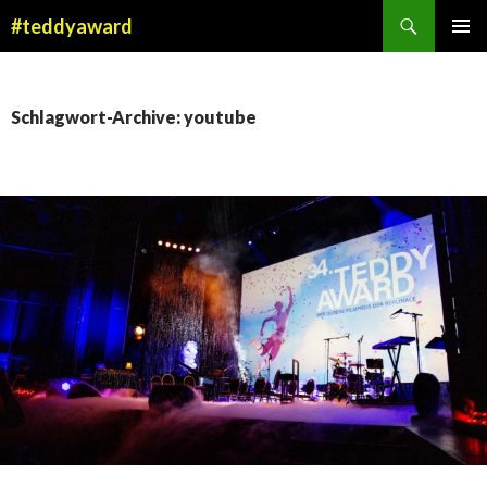
Suchen
#teddyaward
ZUM
PRIMÄR
INHALT
MENÜ
SPRINGEN
Schlagwort-Archive: youtube