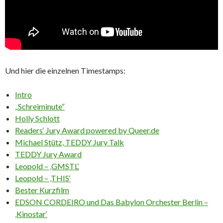
Und hier die einzelnen Timestamps:
Intro
„Schreiminute“
Holly Schlott
Readers‘ Jury Award powered by Queer.de
Michael Stütz, TEDDY Jury Talk
TEDDY Jury Award
Leopold – ‚GMSTL‘
Leopold – ‚THIS‘
Bester Kurzfilm
EDSON CORDEIRO und Das Babylon Orchester Berlin –
‚Kinostar‘