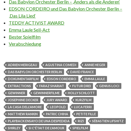
Das Babylon Orchester Berlin – ‚Anders als die Anderen‘
EDSON CORDEIRO und Das Babylon Orchester Berlin –
‚Das Lila Lied‘
TEDDY ACTIVIST AWARD
Emma Laule Seil-Act
Bester Spielfilm
Verabschiedung
ADRIEN MERIGEAU
AGUSTINA COMEDI
ANNIE HEGER
DAS BABYLON ORCHESTER BERLIN
DAVID FRANCE
DOKUMENTARFILM
EDSON CORDEIRO
EMMA LAULE
EXTRACTIONS
FARAZ SHARIAT
FUTUR DREI
GENIUS LOCI
GEWINNER
GEWINNERFILME
HOLLY SCHLOTT
JOSEPHINE DECKER
JURY AWARD
KURZFILM
LA CASA DELL'AMORE
LEOPOLD
LUCA FERRI
MATTHEW RANKIN
PATRIC CHIHA
PETITE FILLE
PLAYBACK ENSAYO DE UNA DESPEDIDA
RIZI
SÉBASTIEN LIFSHITZ
SHIRLEY
SI C'ÉTAIT DE L'AMOUR
SPIELFILM