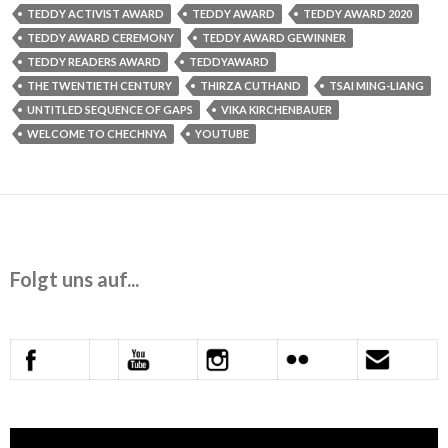
TEDDY ACTIVIST AWARD
TEDDY AWARD
TEDDY AWARD 2020
TEDDY AWARD CEREMONY
TEDDY AWARD GEWINNER
TEDDY READERS AWARD
TEDDYAWARD
THE TWENTIETH CENTURY
THIRZA CUTHAND
TSAI MING-LIANG
UNTITLED SEQUENCE OF GAPS
VIKA KIRCHENBAUER
WELCOME TO CHECHNYA
YOUTUBE
Folgt uns auf...