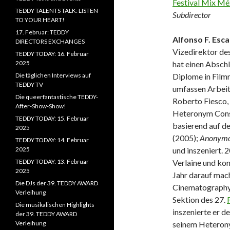
Festival Mix Mé
TEDDY TALENTS TALK: LISTEN
Subdirector
TO YOUR HEART!
17. Februar: TEDDY
Alfonso F. Esc
DIRECTORS EXCHANGES
Vizedirektor des
TEDDY TODAY: 16. Februar
2025
hat einen Absch
Die täglichen Interviews auf
Diplome in Filmr
TEDDY TV
umfassen Arbeite
Die queerfantastische TEDDY-
Roberto Fiesco,
After-Show-Show!
Heteronym Const
TEDDY TODAY: 15. Februar
basierend auf d
2025
(2005);
Anonym
TEDDY TODAY: 14. Februar
2025
und inszeniert. 
TEDDY TODAY: 13. Februar
Verlaine und kon
2025
Jahr darauf mach
Die DJs der 39. TEDDY AWARD
Cinematography d
Verleihung
Sektion des 27.
Die musikalischen Highlights
inszenierte er d
der 39. TEDDY AWARD
Verleihung
seinem Heteron