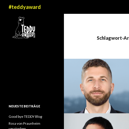
Suchen
#teddyaward
Schlagwort-Arc
NEUESTE BEITRÄGE
Good bye TEDDY Blog
Rosa von Praunheim
verstorben