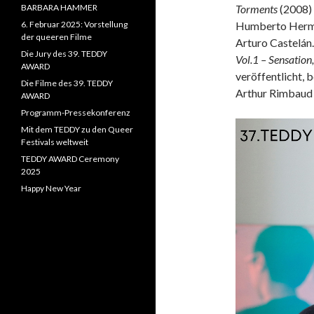
BARBARA HAMMER
Torments
(2008) 
6. Februar 2025: Vorstellung
Humberto Hermo
der queeren Filme
Arturo Castelán
Die Jury des 39. TEDDY
Vol.1 – Sensation,
AWARD
veröffentlicht, 
Die Filme des 39. TEDDY
Arthur Rimbaud
AWARD
Programm-Pressekonferenz
Mit dem TEDDY zu den Queer
Festivals weltweit
TEDDY AWARD Ceremony
2025
Happy New Year