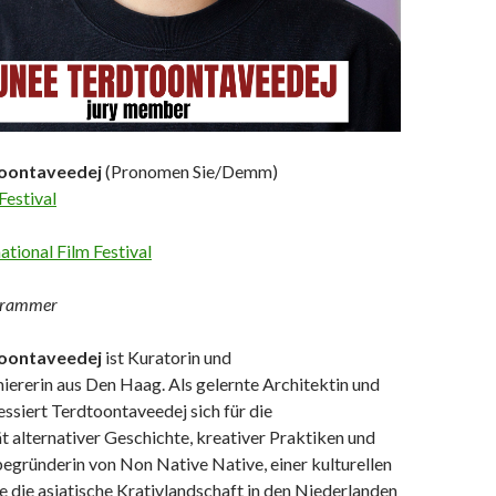
toontaveedej
(Pronomen Sie/Demm)
Festival
ational Film Festival
grammer
toontaveedej
ist Kuratorin und
ererin aus Den Haag. Als gelernte Architektin und
essiert Terdtoontaveedej sich für die
ät alternativer Geschichte, kreativer Praktiken und
tbegründerin von Non Native Native, einer kulturellen
 die asiatische Krativlandschaft in den Niederlanden