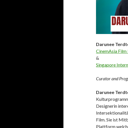
Darunee Terd
CinemAsia Film 
&
Singapore Intern
Curator and Pro
Darunee Terd
Kulturprogrammi
Designerin inter
Intersektionalit
Film. Sie ist Mi
Plattform welche