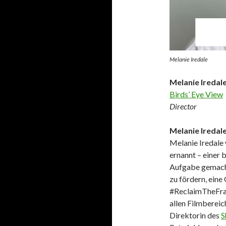
Melanie Iredale
Melanie Iredal
Birds’ Eye View
Director
Melanie Iredal
Melanie Iredale 
ernannt – einer 
Aufgabe gemacht
zu fördern, eine
#ReclaimTheFram
allen Filmberei
Direktorin des
S