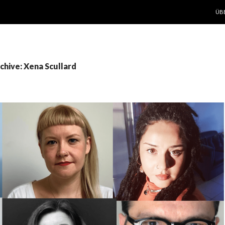
ZUM
ÜB
hive: Xena Scullard