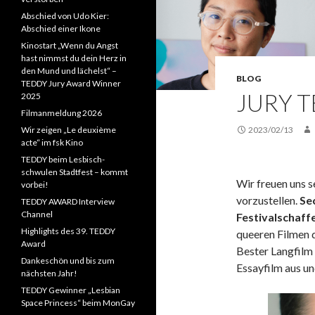
Abschied von Udo Kier:
Abschied einer Ikone
Kinostart „Wenn du Angst
hast nimmst du dein Herz in
den Mund und lächelst“ –
BLOG
TEDDY Jury Award Winner
JURY 
2025
Filmanmeldung 2026
Wir zeigen „Le deuxième
2023/02/13
acte“ im fsk Kino
TEDDY beim Lesbisch-
schwulen Stadtfest – kommt
Wir freuen uns 
vorbei!
vorzustellen.
Sec
TEDDY AWARD Interview
Channel
Festivalschaf
Highlights des 39. TEDDY
queeren Filmen d
Award
Bester Langfilm
Dankeschön und bis zum
Essayfilm aus u
nächsten Jahr!
TEDDY Gewinner „Lesbian
Space Princess“ beim MonGay