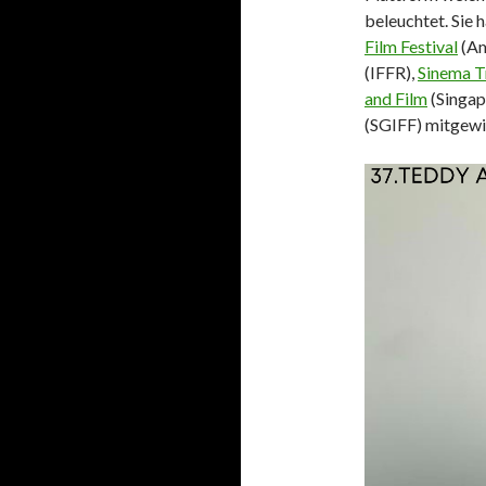
beleuchtet. Sie 
Film Festival
(Am
(IFFR),
Sinema T
and Film
(Singap
(SGIFF) mitgewi