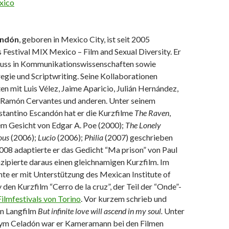
xico
andón
,
geboren in Mexico City, ist seit 2005
 Festival MIX Mexico – Film and Sexual Diversity. Er
luss in Kommunikationswissenschaften sowie
egie und Scriptwriting. Seine Kollaborationen
n mit Luis Vélez, Jaime Aparicio, Julián Hernández,
 Ramón Cervantes und anderen. Unter seinem
antino Escandón hat er die Kurzfilme
The Raven
,
em Gesicht von Edgar A. Poe (2000);
The Lonely
ous
(2006);
Lucio
(2006);
Philia
(2007) geschrieben
2008 adaptierte er das Gedicht “Ma prison” von Paul
zipierte daraus einen gleichnamigen Kurzfilm. Im
te er mit Unterstützung des Mexican Institute of
en Kurzfilm “Cerro de la cruz”, der Teil der “Onde”-
Filmfestivals von Torino
. Vor kurzem schrieb und
en Langfilm
But infinite love will ascend in my soul.
Unter
ym Celadón war er Kameramann bei den Filmen