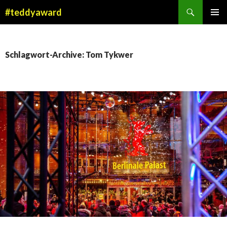
Suchen
#teddyaward
ZUM
PRIMÄR
INHALT
MENÜ
SPRINGEN
Schlagwort-Archive: Tom Tykwer