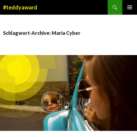
Suchen
#teddyaward
ZUM
PRIMÄR
INHALT
MENÜ
SPRINGEN
Schlagwort-Archive: Maria Cyber