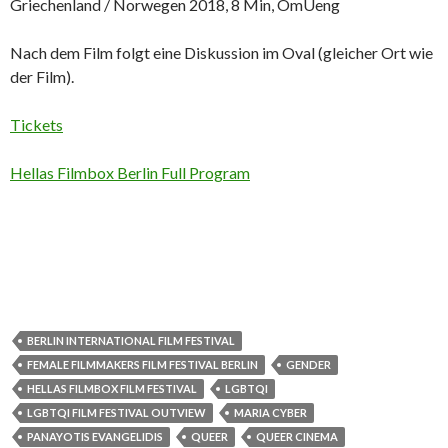
Griechenland / Norwegen 2018, 8 Min, OmUeng
Nach dem Film folgt eine Diskussion im Oval (gleicher Ort wie
der Film).
Tickets
Hellas Filmbox Berlin Full Program
BERLIN INTERNATIONAL FILM FESTIVAL
FEMALE FILMMAKERS FILM FESTIVAL BERLIN
GENDER
HELLAS FILMBOX FILM FESTIVAL
LGBTQI
LGBTQI FILM FESTIVAL OUTVIEW
MARIA CYBER
PANAYOTIS EVANGELIDIS
QUEER
QUEER CINEMA