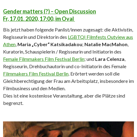
Gender matters (?) – Open Discussion
Fr, 17.01. 2020, 17:00, im Oval
Bis jetzt haben folgende Panlist/innen zugesagt: die Aktivistin,
Regisseurin und Direktorin des
LGBTQI Filmfests Outview aus
Athen
,
Maria „Cyber“ Katsikadakou
;
Natalie MacMahon
,
Kuratorin, Schauspielerin / Regisseurin und Initiatorin des
Female Filmmakers Film Festival Berlin
; und
Lara Celenza
,
Regisseurin, Drehbuchautorin und co-Initiatorin des Female
Filmmakers Film Festival Berlin
. Erörtert werden soll die
Gleichberechtigung der Frau am Arbeitsplatz, insbesondere im
Filmbusiness und den Medien.
Dies ist eine kostenlose Veranstaltung, aber die Plätze sind
begrenzt.