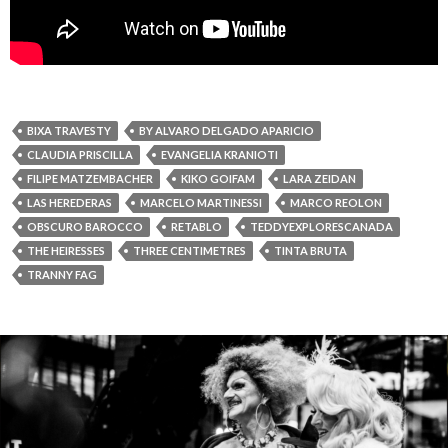
BIXA TRAVESTY
BY ALVARO DELGADO APARICIO
CLAUDIA PRISCILLA
EVANGELIA KRANIOTI
FILIPE MATZEMBACHER
KIKO GOIFAM
LARA ZEIDAN
LAS HEREDERAS
MARCELO MARTINESSI
MARCO REOLON
OBSCURO BAROCCO
RETABLO
TEDDYEXPLORESCANADA
THE HEIRESSES
THREE CENTIMETRES
TINTA BRUTA
TRANNY FAG