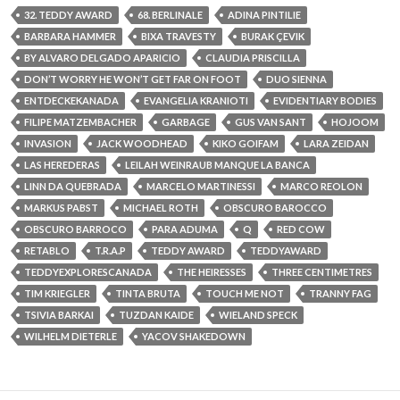
32. TEDDY AWARD
68. BERLINALE
ADINA PINTILIE
BARBARA HAMMER
BIXA TRAVESTY
BURAK ÇEVIK
BY ALVARO DELGADO APARICIO
CLAUDIA PRISCILLA
DON’T WORRY HE WON’T GET FAR ON FOOT
DUO SIENNA
ENTDECKEKANADA
EVANGELIA KRANIOTI
EVIDENTIARY BODIES
FILIPE MATZEMBACHER
GARBAGE
GUS VAN SANT
HOJOOM
INVASION
JACK WOODHEAD
KIKO GOIFAM
LARA ZEIDAN
LAS HEREDERAS
LEILAH WEINRAUB MANQUE LA BANCA
LINN DA QUEBRADA
MARCELO MARTINESSI
MARCO REOLON
MARKUS PABST
MICHAEL ROTH
OBSCURO BAROCCO
OBSCURO BARROCO
PARA ADUMA
Q
RED COW
RETABLO
T.R.A.P
TEDDY AWARD
TEDDYAWARD
TEDDYEXPLORESCANADA
THE HEIRESSES
THREE CENTIMETRES
TIM KRIEGLER
TINTA BRUTA
TOUCH ME NOT
TRANNY FAG
TSIVIA BARKAI
TUZDAN KAIDE
WIELAND SPECK
WILHELM DIETERLE
YACOV SHAKEDOWN