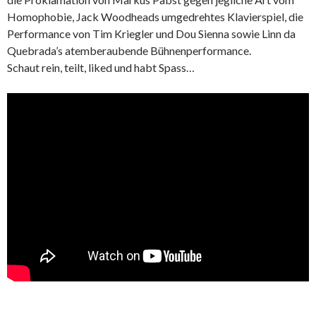
Homophobie, Jack Woodheads umgedrehtes Klavierspiel, die
Performance von Tim Kriegler und Dou Sienna sowie Linn da
Quebrada’s atemberaubende Bühnenperformance.
Schaut rein, teilt, liked und habt Spass…