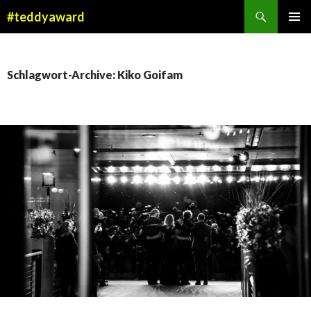
Suchen
#teddyaward
ZUM
PRIMÄR
INHALT
MENÜ
SPRINGEN
Schlagwort-Archive: Kiko Goifam