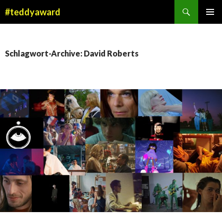
Suchen
#teddyaward
ZUM
PRIMÄR
INHALT
MENÜ
SPRINGEN
Schlagwort-Archive: David Roberts