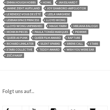
EMMA HOUGH HOBBS
HOWL
JAN EILHARDT
JANINE ZIEHT AUFS LAND
JOY GHARORO-AKPOJOTOR
LE RENDEZ-VOUS DE L'ÉTÉ
LEELA VARGHESE
LESBIAN SPACE PRINCESS
LLOYD WONG
LLOYD WONG UNFINISHED
MAGIC FARM
MIRJANA BALOGH
MONK IN PIECES
PAULA TOMÁS MARQUES
PIDIKWE
QUEER AS PUNK
QUEER FILM AWARD
RAPTURE
RICHARD LINKLATER
SILENT SPARKS
SIRENS CALL
STARS
STARS COLLECTIVE
TEDDY AWARD
WISH YOU WERE EAR
ZEČJI NASIP
Folgt uns auf...