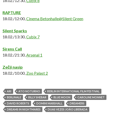
18.02./12:30,
Cubix 8
RAPTURE
18.02./12:00,
Cinema Betonhalle@Silent Green
Silent Sparks
18.02./13:30,
Cubix 7
Sirens Call
18.02./21:30,
Arsenal 1
Zečji nasip
18.02./10:00,
Zoo Palast 2
ARI
ATO NOTURNO
BERLIN INTERNATIONAL FILM FESTIVAL
BERLINALE
BILLY SHEBAR
BLUE MOON
CAROLINE MONNET
DAVID ROBERTS
DOMINI MARSHALL
DREAMERS
DREAMS IN NIGHTMARES
DUAS VEZES JOÃO LIBERADA