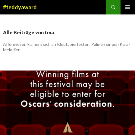
Suchen
#teddyaward
ZUM
PRIMÄR
INHALT
MENÜ
SPRINGEN
Alle Beiträge von tma
Affenwesen klamern sich an Kleotapierfesten. Palmen singen Kara-
Melodien.