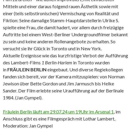
Mitteln und einer daraus folgend rauen Ästhetik sowie mit
einer (teils selbstironischen) Vermischung von Realität und
Fiktion: Seine damalige Stamm-Hauptdarstellerin Ulrike S.
spielte eine Frau, die damit hadert, vor allem durch freizügige
Auftritte bei einem West-Berliner Undergroundfilmer bekannt
zu sein und keine anderen Rollenangebote zu erhalten. So
versucht sie ihr Glück in Toronto und in New York.
Aktuelle Ereignisse wie das kurzfristige Verbot der Aufführung
des Lambert-Films
1 Berlin-Harlem
in Toronto wurden
in
FRÄULEIN BERLIN
eingebaut. Und diverse Regiekollegen
fanden sich bereit, vor der Kamera mitzuspielen: von Norman
Jewison über Bette Gordon und Jim Jarmusch bis Helke
Sander. Der Film erlebte seine Uraufführung auf der Berlinale
1984. (Jan Gympel).
Fräulein Berlin läuft am 29.07.24 um 19Uhr im Arsenal 1
, im
Anschluss gibt es eine Filmgespräch mit Lothar Lambert,
Moderation: Jan Gympel