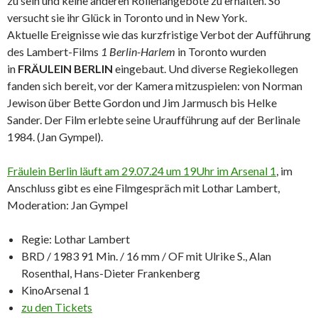
zu sein und keine anderen Rollenangebote zu erhalten. So
versucht sie ihr Glück in Toronto und in New York.
Aktuelle Ereignisse wie das kurzfristige Verbot der Aufführung
des Lambert-Films
1 Berlin-Harlem
in Toronto wurden
in
FRÄULEIN BERLIN
eingebaut. Und diverse Regiekollegen
fanden sich bereit, vor der Kamera mitzuspielen: von Norman
Jewison über Bette Gordon und Jim Jarmusch bis Helke
Sander. Der Film erlebte seine Uraufführung auf der Berlinale
1984. (Jan Gympel).
Fräulein Berlin läuft am 29.07.24 um 19Uhr im Arsenal 1
, im
Anschluss gibt es eine Filmgespräch mit Lothar Lambert,
Moderation: Jan Gympel
Regie: Lothar Lambert
BRD / 1983 91 Min. / 16 mm / OF mit Ulrike S., Alan
Rosenthal, Hans-Dieter Frankenberg
KinoArsenal 1
zu den Tickets