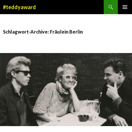
Suchen
#teddyaward
ZUM
PRIMÄR
INHALT
MENÜ
SPRINGEN
Schlagwort-Archive: Fräulein Berlin