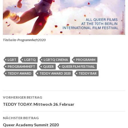
Titelseite-Programmheft2020
LGBT
LGBTQ
LGBTQ CINEMA
PROGRAMM
PROGRAMMHEFT
QUEER
QUEER FILM FESTIVAL
TEDDY AWARD
TEDDY AWARD 2020
TEDDY BAR
Beitrags-
VORHERIGER BEITRAG
Navigation
TEDDY TODAY: Mittwoch 26. Februar
NÄCHSTER BEITRAG
Queer Academy Summit 2020