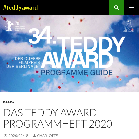
Suchen
#teddyaward
ZUM
PRIMÄR
INHALT
MENÜ
SPRINGEN
BLOG
DAS TEDDY AWARD
PROGRAMMHEFT 2020!
2020/02/18
CHARLOTTE