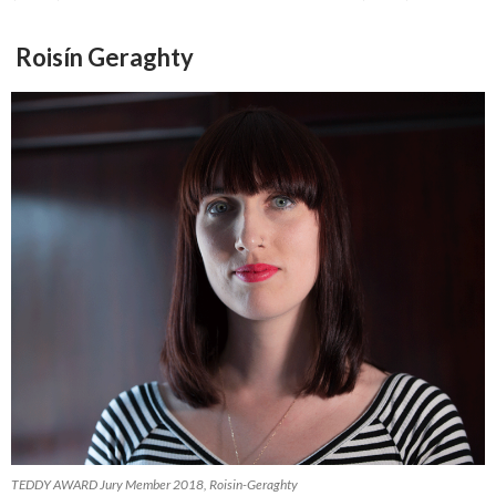
Roisín Geraghty
TEDDY AWARD Jury Member 2018, Roisin-Geraghty