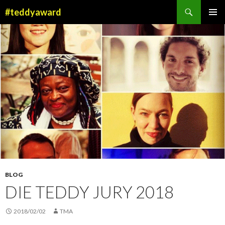
Suchen
#teddyaward
ZUM
PRIMÄR
INHALT
MENÜ
SPRINGEN
BLOG
DIE TEDDY JURY 2018
2018/02/02
TMA