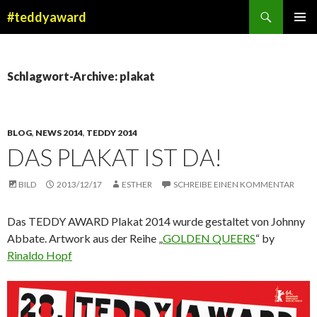
Suchen
#teddyaward
ZUM
PRIMÄR
INHALT
MENÜ
SPRINGEN
Schlagwort-Archive: plakat
BLOG
,
NEWS 2014
,
TEDDY 2014
DAS PLAKAT IST DA!
BILD
2013/12/17
ESTHER
SCHREIBE EINEN KOMMENTAR
Das TEDDY AWARD Plakat 2014 wurde gestaltet von Johnny
Abbate. Artwork aus der Reihe „
GOLDEN QUEERS
“ by
Rinaldo Hopf