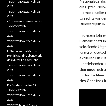
Nationalsoziali
TEDDY TODAY: 23. Februar
2025
die Opfer. Viel 
TEDDY TODAY: 22. Februar
Homosexueller n
2025
Unrechts vor de
Die Gewinner*innen des 39.
Bundesrepublik.
TEDDY AWARD
TEDDY TODAY: 21. Februar
In diesem Jahr 
2025
Gemeinschaft in 
TEDDY TODAY: 20. Februar
2025
schreiende Unge
In Gedenken an Muhsin
jüngeren deutsc
Hendricks: Ein Lebenswerk
aktuellen Diskus
des Mutes und der Liebe
Überlebenden un
TEDDY TODAY: 19. Februar
den ungerecht
2025
in Deutschland
TEDDY TODAY: 18. Februar
2025
des Gesetzes i
Die Moderation des 39.
TEDDY AWARD
TEDDY TODAY: 17. Februar
2025
TEDDY Talks und Events