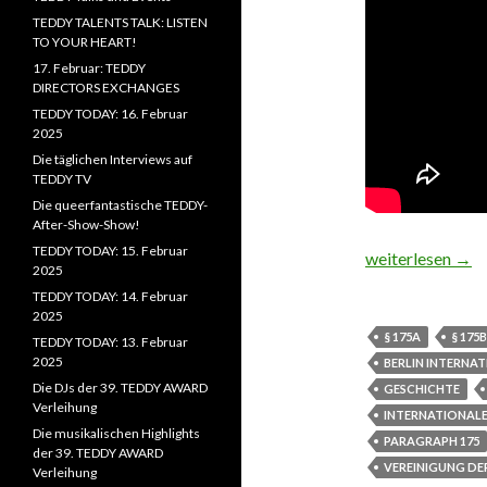
TEDDY TALENTS TALK: LISTEN
TO YOUR HEART!
17. Februar: TEDDY
DIRECTORS EXCHANGES
TEDDY TODAY: 16. Februar
2025
Die täglichen Interviews auf
TEDDY TV
Die queerfantastische TEDDY-
After-Show-Show!
TEDDY TODAY: 15. Februar
§175 Ein Überbl
weiterlesen
→
2025
TEDDY TODAY: 14. Februar
2025
§ 175A
§ 175B
TEDDY TODAY: 13. Februar
2025
BERLIN INTERNAT
Die DJs der 39. TEDDY AWARD
GESCHICHTE
Verleihung
INTERNATIONALE 
Die musikalischen Highlights
PARAGRAPH 175
der 39. TEDDY AWARD
VEREINIGUNG DE
Verleihung