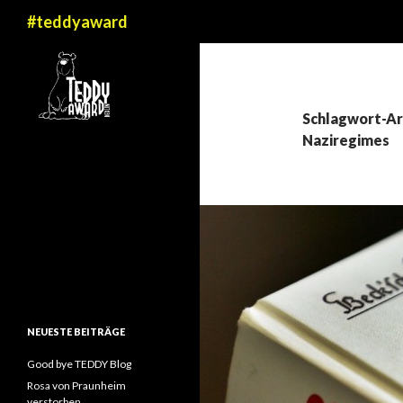
Suchen
#teddyaward
Schlagwort-Ar
Naziregimes
NEUESTE BEITRÄGE
Good bye TEDDY Blog
Rosa von Praunheim
verstorben