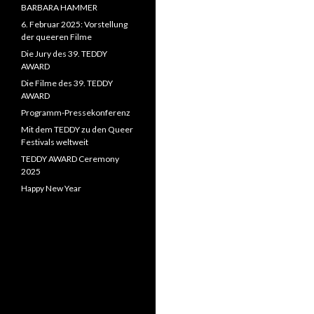
BARBARA HAMMER
6. Februar 2025: Vorstellung
der queeren Filme
Die Jury des 39. TEDDY
AWARD
Die Filme des 39. TEDDY
AWARD
Programm-Pressekonferenz
Mit dem TEDDY zu den Queer
Festivals weltweit
TEDDY AWARD Ceremony
2025
Happy New Year