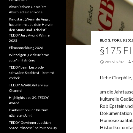
Abschied von Udo Kier:
Abschied einer Ikone
Kinostart „Wenn du Angst
hast nimmst du dein Herz in
den Mund und lächelst“ –
TEDDY Jury Award Winner
BLOG
,
FOKUS 201
2025
§175 E
Filmanmeldung 2026
Wir zeigen „Le deuxième
acte“ im fsk Kino
2017/02/07
TEDDY beim Lesbisch-
schwulen Stadtfest – kommt
Liebe Cinephile,
vorbei!
TEDDY AWARD Interview
Channel
um die Jahrtaus
Highlights des 39. TEDDY
kulturelle Gedäc
Award
Rob Epstein und
Dankeschön und bis zum
Dokumentation ü
nächsten Jahr!
Homosexualität u
TEDDY Gewinner „Lesbian
Historiker umfa
Space Princess“ beim MonGay