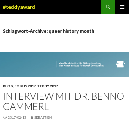
Suchen
#teddyaward
ZUM
PRIMÄR
INHALT
MENÜ
SPRINGEN
Schlagwort-Archive: queer history month
BLOG
,
FOKUS 2017
,
TEDDY 2017
INTERVIEW MIT DR. BENNO
GAMMERL
2017/02/13
SEBASTIEN