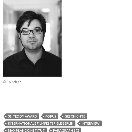
© F.K Schulz
31. TEDDY AWARD
FOKUS
GESCHICHTE
INTERNATIONALE FILMFESTSPIELE BERLIN
INTERVIEW
MAX PLANCK INSTITUT
PARAGRAPH 175