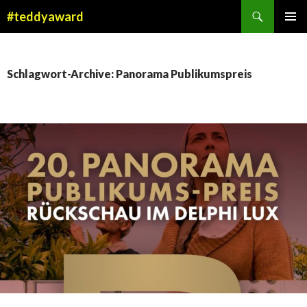
Suchen
#teddyaward
ZUM
PRIMÄR
INHALT
MENÜ
SPRINGEN
Schlagwort-Archive: Panorama Publikumspreis