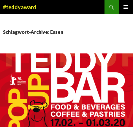
Suchen
#teddyaward
ZUM
PRIMÄR
INHALT
MENÜ
SPRINGEN
Schlagwort-Archive: Essen