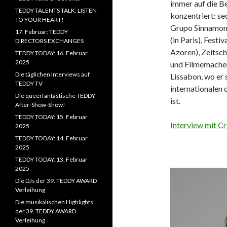
immer auf die B
TEDDY TALENTS TALK: LISTEN
konzentriert: sec
TO YOUR HEART!
Grupo Sinnamons
17. Februar: TEDDY
(in Paris), Festi
DIRECTORS EXCHANGES
Azoren), Zeitsch
TEDDY TODAY: 16. Februar
2025
und Filmemachern
Die täglichen Interviews auf
Lissabon, wo er
TEDDY TV
internationalen 
Die queerfantastische TEDDY-
ist.
After-Show-Show!
TEDDY TODAY: 15. Februar
Interview mit Cr
2025
TEDDY TODAY: 14. Februar
2025
TEDDY TODAY: 13. Februar
2025
Die DJs der 39. TEDDY AWARD
Verleihung
Die musikalischen Highlights
der 39. TEDDY AWARD
Verleihung