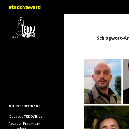
Suchen
#teddyaward
Schlagwort-Arc
NEUESTE BEITRÄGE
Good bye TEDDY Blog
Rosa von Praunheim
verstorben