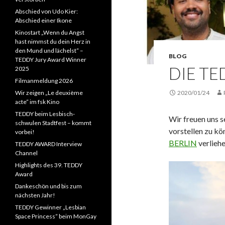
Abschied von Udo Kier:
Abschied einer Ikone
Kinostart „Wenn du Angst
hast nimmst du dein Herz in
den Mund und lächelst“ –
BLOG
TEDDY Jury Award Winner
DIE TE
2025
Filmanmeldung 2026
Wir zeigen „Le deuxième
2020/01/24
acte“ im fsk Kino
TEDDY beim Lesbisch-
Wir freuen uns 
schwulen Stadtfest – kommt
vorstellen zu kö
vorbei!
BERLIN
verliehe
TEDDY AWARD Interview
Channel
Highlights des 39. TEDDY
Award
Dankeschön und bis zum
nächsten Jahr!
TEDDY Gewinner „Lesbian
Space Princess“ beim MonGay