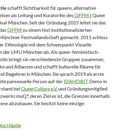
tle
schafft Sichtbarkeit für queere, alternative
isen als Leitung und Kuratorihn des
QFFM
| Queer
ival München. Seit der Gründung 2015 leitet sie das
 das
QFFM
zu einem fest institutionalisierten
 Münchner Festivallandschaft gemacht. 2011 schloss
der Ethnologie mit dem Schwerpunkt Visuelle
n der LMU München ab. Als queer-feministisch-
istin bringt sie verschiedenste Gruppen zusammen,
e und Allianzen und schafft kulturelle Räume für
nd Begehren in München. Sie sprach 2019 als erste
ete pansexuelle Person auf der
IDAHOBIT
Demo in
rstand bei
QueerCulture e.V.
und Gründungsmitglied
werks muQ*, deren Ziel es ist, die Grenzen innerhalb
ne abzubauen. Sie besitzt keine einzige
lva Häutle