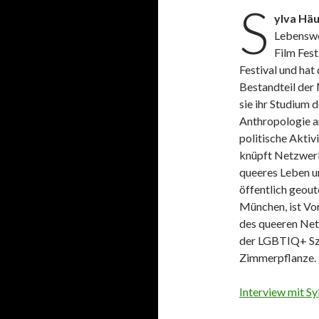
S
ylva Häu
Lebenswe
Film Fest
Festival und hat
Bestandteil der
sie ihr Studium 
Anthropologie a
politische Aktiv
knüpft Netzwerk
queeres Leben u
öffentlich geout
München, ist Vo
des queeren Netz
der LGBTIQ+ Sze
Zimmerpflanze.
Interview mit Sy