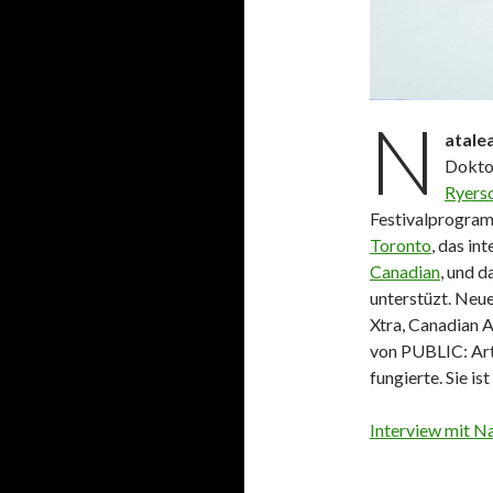
N
atale
Dokto
Ryerso
Festivalprogram
Toronto
, das in
Canadian
, und d
unterstüzt. Neue
Xtra, Canadian 
von PUBLIC: Arts
fungierte. Sie i
Interview mit N