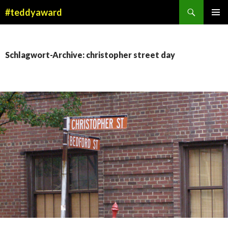
Suchen
#teddyaward
ZUM
PRIMÄR
INHALT
MENÜ
SPRINGEN
Schlagwort-Archive: christopher street day