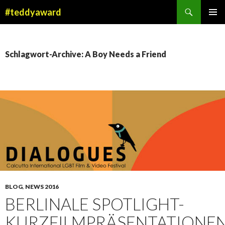
Suchen
#teddyaward
ZUM
PRIMÄR
INHALT
MENÜ
SPRINGEN
Schlagwort-Archive: A Boy Needs a Friend
BLOG
,
NEWS 2016
BERLINALE SPOTLIGHT-
KURZFILMPRÄSENTATIONE