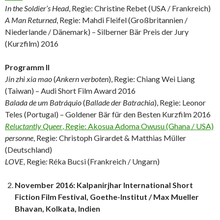
In the Soldier’s Head
, Regie: Christine Rebet (USA / Frankreich)
A Man Returned
, Regie: Mahdi Fleifel (Großbritannien /
Niederlande / Dänemark) – Silberner Bär Preis der Jury
(Kurzfilm) 2016
Programm II
Jin zhi xia mao
(
Ankern verboten
), Regie: Chiang Wei Liang
(Taiwan) – Audi Short Film Award 2016
Balada de um Batráquio
(
Ballade der Batrachia
), Regie: Leonor
Teles (Portugal) – Goldener Bär für den Besten Kurzfilm 2016
Reluctantly Queer
, Regie: Akosua Adoma Owusu (Ghana / USA)
personne
, Regie: Christoph Girardet & Matthias Müller
(Deutschland)
LOVE,
Regie
:
Réka Bucsi (Frankreich / Ungarn)
November 2016: Kalpanirjhar International Short
Fiction Film Festival, Goethe-Institut / Max Mueller
Bhavan, Kolkata, Indien