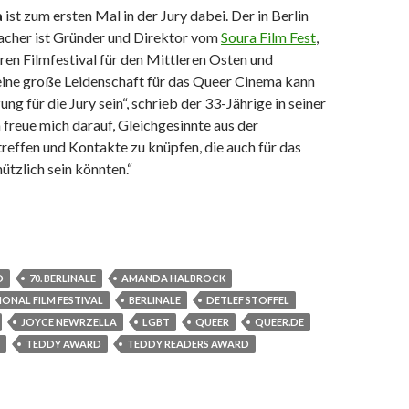
a
ist zum ersten Mal in der Jury dabei. Der in Berlin
cher ist Gründer und Direktor vom
Soura Film Fest
,
en Filmfestival für den Mittleren Osten und
ine große Leidenschaft für das Queer Cinema kann
ng für die Jury sein“, schrieb der 33-Jährige in seiner
freue mich darauf, Gleichgesinnte aus der
reffen und Kontakte zu knüpfen, die auch für das
nützlich sein könnten.“
aders Jury 2020
D
70. BERLINALE
AMANDA HALBROCK
IONAL FILM FESTIVAL
BERLINALE
DETLEF STOFFEL
JOYCE NEWRZELLA
LGBT
QUEER
QUEER.DE
TEDDY AWARD
TEDDY READERS AWARD