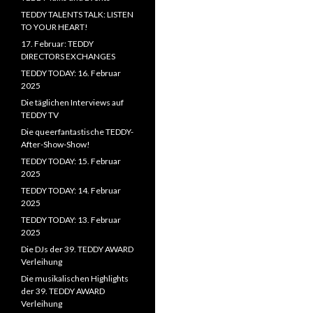
TEDDY TALENTS TALK: LISTEN
TO YOUR HEART!
17. Februar: TEDDY
DIRECTORS EXCHANGES
TEDDY TODAY: 16. Februar
2025
Die täglichen Interviews auf
TEDDY TV
Die queerfantastische TEDDY-
After-Show-Show!
TEDDY TODAY: 15. Februar
2025
TEDDY TODAY: 14. Februar
2025
TEDDY TODAY: 13. Februar
2025
Die DJs der 39. TEDDY AWARD
Verleihung
Die musikalischen Highlights
der 39. TEDDY AWARD
Verleihung