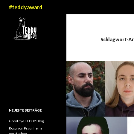
Suchen
#teddyaward
Schlagwort-Arc
NEUESTE BEITRÄGE
Good bye TEDDY Blog
Rosa von Praunheim
verstorben