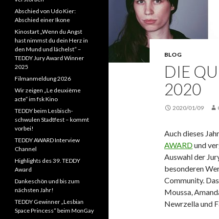
Abschied von Udo Kier:
Abschied einer Ikone
Kinostart „Wenn du Angst
hast nimmst du dein Herz in
den Mund und lächelst“ –
BLOG
TEDDY Jury Award Winner
DIE QU
2025
Filmanmeldung 2026
2020
Wir zeigen „Le deuxième
acte“ im fsk Kino
2020/01/09
TEDDY beim Lesbisch-
schwulen Stadtfest – kommt
vorbei!
Auch dieses Jahr
TEDDY AWARD Interview
AWARD
und ver
Channel
Auswahl der Jur
Highlights des 39. TEDDY
besonderen Wert 
Award
Community. Das f
Dankeschön und bis zum
nächsten Jahr!
Moussa, Amanda H
TEDDY Gewinner „Lesbian
Newrzella und F
Space Princess“ beim MonGay