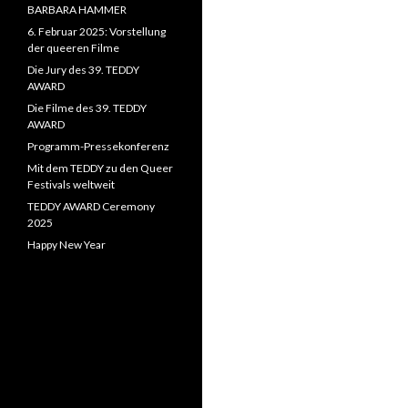
BARBARA HAMMER
6. Februar 2025: Vorstellung
der queeren Filme
Die Jury des 39. TEDDY
AWARD
Die Filme des 39. TEDDY
AWARD
Programm-Pressekonferenz
Mit dem TEDDY zu den Queer
Festivals weltweit
TEDDY AWARD Ceremony
2025
Happy New Year