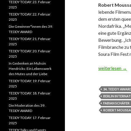
TEDDY TODAY: 23. Februar
Robert Mouss
2025
lebende Filmema
TEDDY TODAY: 22. Februar
dem ersten queer
2025
Nordafrika. „Me
Die Gewinner*innen des 39.
TEDDY AWARD
eine gute Ergänzu
TEDDY TODAY: 21. Februar
Bewerbung. „Ich 
2025
Filmbranche zu t
TEDDY TODAY: 20. Februar
Soura Film Fest 
2025
In Gedenken an Muhsin
Die queer.de Re
weiterlesen
→
Hendricks: Ein Lebenswerk
des Mutes und der Liebe
TEDDY TODAY: 19. Februar
2025
34. TEDDY AWAR
TEDDY TODAY: 18. Februar
BERLIN INTERNAT
2025
FABIAN SCHÄFER
Die Moderation des 39.
ROBERT MOUSSA
TEDDY AWARD
TEDDY TODAY: 17. Februar
2025
TEDDY Talks und Events