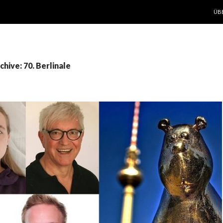
ZUM
ÜB
hive: 70. Berlinale