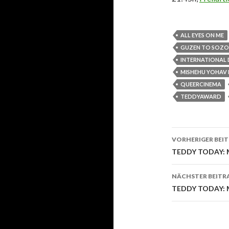
ALL EYES ON ME
GUZEN TO SOZO
INTERNATIONAL
MISHEHU YOHAV 
QUEERCINEMA
TEDDYAWARD
Beitrags-
VORHERIGER BEI
Navigati
TEDDY TODAY: Mo
NÄCHSTER BEITR
TEDDY TODAY: Mi