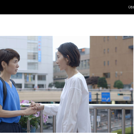
ZUM
ÜB