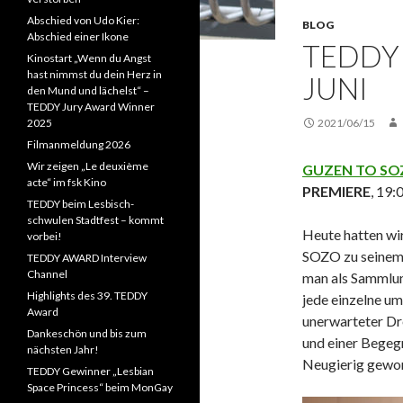
Abschied von Udo Kier:
BLOG
Abschied einer Ikone
TEDDY 
Kinostart „Wenn du Angst
hast nimmst du dein Herz in
JUNI
den Mund und lächelst“ –
TEDDY Jury Award Winner
2025
2021/06/15
Filmanmeldung 2026
Wir zeigen „Le deuxième
GUZEN TO S
acte“ im fsk Kino
PREMIERE
, 19:
TEDDY beim Lesbisch-
schwulen Stadtfest – kommt
Heute hatten wi
vorbei!
SOZO zu seinem 
TEDDY AWARD Interview
Channel
man als Sammlun
Highlights des 39. TEDDY
jede einzelne um
Award
unerwarteter Dr
Dankeschön und bis zum
und einer Begegn
nächsten Jahr!
Neugierig gewo
TEDDY Gewinner „Lesbian
Space Princess“ beim MonGay