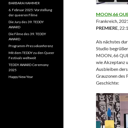
BARBARA HAMMER
6. Februar 2025: Vorstellung
MOON,66 QU
der queeren Filme
Frankreich, 202
Die Jury des 39. TEDDY
AWARD
PREMIERE
, 22:
Die Filme des 39. TEDDY
AWARD
Als nächstes du
Programm-Pressekonferenz
Studio begrüßen 
Mit dem TEDDY zu den Queer
MOON, 66 QUEST
Festivals weltweit
wie Akzeptanz 
TEDDY AWARD Ceremony
Ausbleiben ders
2025
Grauzonen des Fa
Happy New Year
Geschichte: