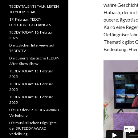
wahre Geschicht
TEDDY TALENTS TALK: LISTEN
Habash, der im 
TO YOUR HEART!
queere, ägyptisc
17. Februar: TEDDY
DIRECTORS EXCHANGES
Kairo eine Rege
TEDDY TODAY: 16. Februar
Gefängniserfahr
2025
Thematik gibt G
Die täglichen Interviews auf
Bedeutung. Hier 
TEDDY TV
Die queerfantastische TEDDY-
After-Show-Show!
TEDDY TODAY: 15. Februar
2025
TEDDY TODAY: 14. Februar
2025
TEDDY TODAY: 13. Februar
2025
Die DJs der 39. TEDDY AWARD
Verleihung
Die musikalischen Highlights
der 39. TEDDY AWARD
Verleihung