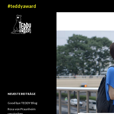
Suchen
#teddyaward
NEUESTE BEITRÄGE
Good bye TEDDY Blog
Rosa von Praunheim
verstorben