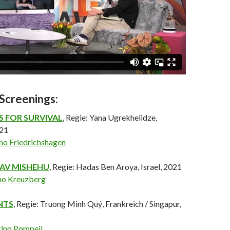
Screenings:
S FOR SURVIVAL
, Regie: Yana Ugrekhelidze,
021
ino Friedrichshagen
AV MISHEHU
, Regie: Hadas Ben Aroya, Israel, 2021
ino Kreuzberg
NTS
, Regie: Truong Minh Quý, Frankreich / Singapur,
kino Pompeji