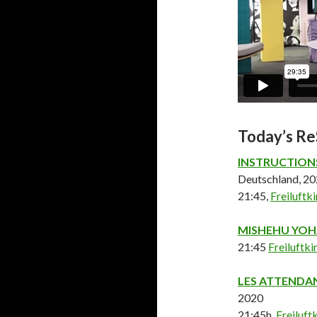
Today’s Re
INSTRUCTION
Deutschland, 2
21:45,
Freiluftk
MISHEHU YOH
21:45
Freiluftk
LES ATTENDA
2020
21:45h,
Freiluft