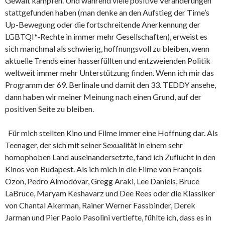
Gewalt kämpfen. Und während viele positive Veränderungen
stattgefunden haben (man denke an den Aufstieg der Time’s
Up-Bewegung oder die fortschreitende Anerkennung der
LGBTQI*-Rechte in immer mehr Gesellschaften), erweist es
sich manchmal als schwierig, hoffnungsvoll zu bleiben, wenn
aktuelle Trends einer hasserfüllten und entzweienden Politik
weltweit immer mehr Unterstützung finden. Wenn ich mir das
Programm der 69. Berlinale und damit den 33. TEDDY ansehe,
dann haben wir meiner Meinung nach einen Grund, auf der
positiven Seite zu bleiben.
Für mich stellten Kino und Filme immer eine Hoffnung dar. Als
Teenager, der sich mit seiner Sexualität in einem sehr
homophoben Land auseinandersetzte, fand ich Zuflucht in den
Kinos von Budapest. Als ich mich in die Filme von François
Ozon, Pedro Almodóvar, Gregg Araki, Lee Daniels, Bruce
LaBruce, Maryam Keshavarz und Dee Rees oder die Klassiker
von Chantal Akerman, Rainer Werner Fassbinder, Derek
Jarman und Pier Paolo Pasolini vertiefte, fühlte ich, dass es in