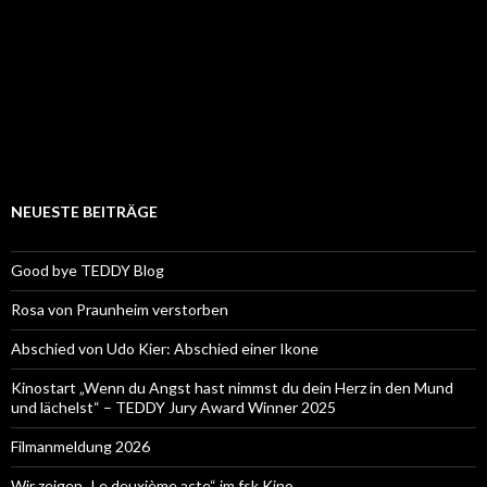
NEUESTE BEITRÄGE
Good bye TEDDY Blog
Rosa von Praunheim verstorben
Abschied von Udo Kier: Abschied einer Ikone
Kinostart „Wenn du Angst hast nimmst du dein Herz in den Mund
und lächelst“ – TEDDY Jury Award Winner 2025
Filmanmeldung 2026
Wir zeigen „Le deuxième acte“ im fsk Kino