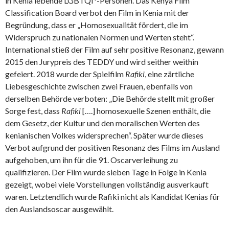
in Kenia lebende LGBTQI*-Personen. Das Kenya Film
Classification Board verbot den Film in Kenia mit der
Begründung, dass er „Homosexualität fördert, die im
Widerspruch zu nationalen Normen und Werten steht“.
International stieß der Film auf sehr positive Resonanz, gewann
2015 den Jurypreis des TEDDY und wird seither weithin
gefeiert. 2018 wurde der Spielfilm
Rafiki
, eine zärtliche
Liebesgeschichte zwischen zwei Frauen, ebenfalls von
derselben Behörde verboten: „Die Behörde stellt mit großer
Sorge fest, dass
Rafiki
[….] homosexuelle Szenen enthält, die
dem Gesetz, der Kultur und den moralischen Werten des
kenianischen Volkes widersprechen“. Später wurde dieses
Verbot aufgrund der positiven Resonanz des Films im Ausland
aufgehoben, um ihn für die 91. Oscarverleihung zu
qualifizieren. Der Film wurde sieben Tage in Folge in Kenia
gezeigt, wobei viele Vorstellungen vollständig ausverkauft
waren. Letztendlich wurde Rafiki nicht als Kandidat Kenias für
den Auslandsoscar ausgewählt.