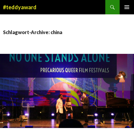
Suchen
#teddyaward
ZUM
PRIMÄR
INHALT
MENÜ
SPRINGEN
Schlagwort-Archive: china