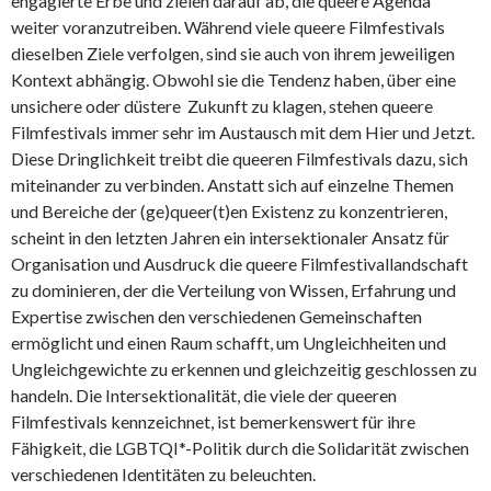
engagierte Erbe und zielen darauf ab, die queere Agenda
weiter voranzutreiben. Während viele queere Filmfestivals
dieselben Ziele verfolgen, sind sie auch von ihrem jeweiligen
Kontext abhängig. Obwohl sie die Tendenz haben, über eine
unsichere oder düstere Zukunft zu klagen, stehen queere
Filmfestivals immer sehr im Austausch mit dem Hier und Jetzt.
Diese Dringlichkeit treibt die queeren Filmfestivals dazu, sich
miteinander zu verbinden. Anstatt sich auf einzelne Themen
und Bereiche der (ge)queer(t)en Existenz zu konzentrieren,
scheint in den letzten Jahren ein intersektionaler Ansatz für
Organisation und Ausdruck die queere Filmfestivallandschaft
zu dominieren, der die Verteilung von Wissen, Erfahrung und
Expertise zwischen den verschiedenen Gemeinschaften
ermöglicht und einen Raum schafft, um Ungleichheiten und
Ungleichgewichte zu erkennen und gleichzeitig geschlossen zu
handeln. Die Intersektionalität, die viele der queeren
Filmfestivals kennzeichnet, ist bemerkenswert für ihre
Fähigkeit, die LGBTQI*-Politik durch die Solidarität zwischen
verschiedenen Identitäten zu beleuchten.