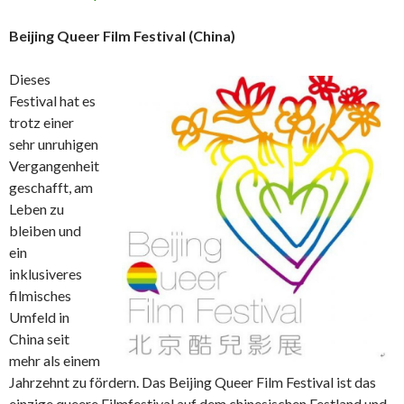
Beijing Queer Film Festival (China)
Dieses
Festival hat es
trotz einer
sehr unruhigen
Vergangenheit
geschafft, am
Leben zu
bleiben und
ein
inklusiveres
filmisches
Umfeld in
China seit
mehr als einem
Jahrzehnt zu fördern. Das Beijing Queer Film Festival ist das
einzige queere Filmfestival auf dem chinesischen Festland und