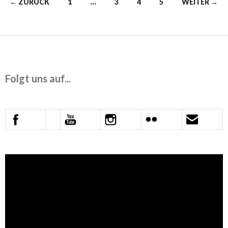
Beitrags-
← ZURÜCK
1
…
3
4
5
WEITER →
Navigation
Folgt uns auf...