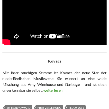
Kovacs
Mit ihrer rauchigen Stimme ist Kovacs der neue Star der
niederländischen Musikszene. Sie erinnert an eine wilde
Mischung aus Amy Winehouse und Garbage – und ist doch
TEDDY 30 – Preisverleihung und Party
unverkennbar sie selbst.
weiterlesen
→
30. TEDDY AWARD
PREISVERLEIHUNG
TEDDY 2016