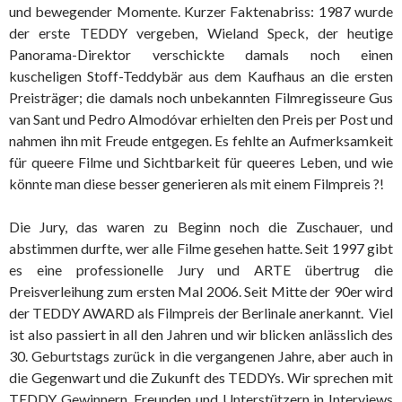
und bewegender Momente. Kurzer Faktenabriss: 1987 wurde
der erste TEDDY vergeben, Wieland Speck, der heutige
Panorama-Direktor verschickte damals noch einen
kuscheligen Stoff-Teddybär aus dem Kaufhaus an die ersten
Preisträger; die damals noch unbekannten Filmregisseure Gus
van Sant und Pedro Almodóvar erhielten den Preis per Post und
nahmen ihn mit Freude entgegen. Es fehlte an Aufmerksamkeit
für queere Filme und Sichtbarkeit für queeres Leben, und wie
könnte man diese besser generieren als mit einem Filmpreis ?!
Die Jury, das waren zu Beginn noch die Zuschauer, und
abstimmen durfte, wer alle Filme gesehen hatte. Seit 1997 gibt
es eine professionelle Jury und ARTE übertrug die
Preisverleihung zum ersten Mal 2006. Seit Mitte der 90er wird
der TEDDY AWARD als Filmpreis der Berlinale anerkannt. Viel
ist also passiert in all den Jahren und wir blicken anlässlich des
30. Geburtstags zurück in die vergangenen Jahre, aber auch in
die Gegenwart und die Zukunft des TEDDYs. Wir sprechen mit
TEDDY Gewinnern, Freunden und Unterstützern in Interviews