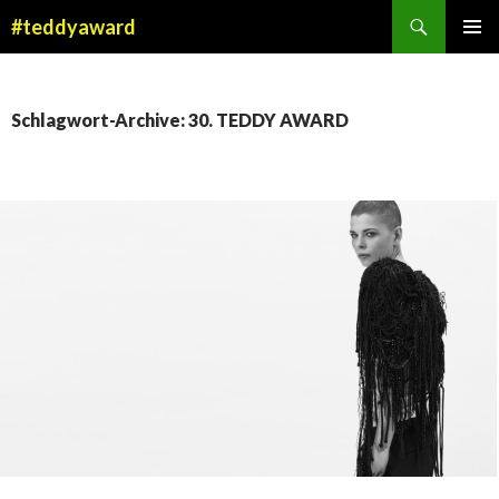
Suchen
#teddyaward
ZUM
PRIMÄR
INHALT
MENÜ
SPRINGEN
Schlagwort-Archive: 30. TEDDY AWARD