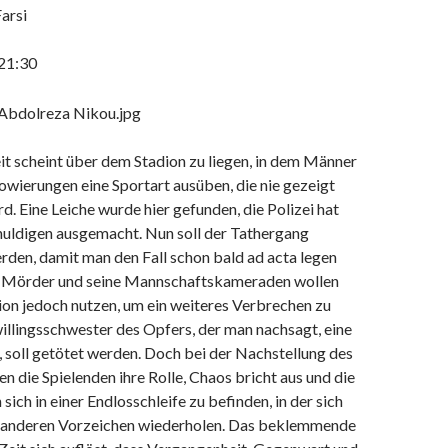
Farsi
21:30
t scheint über dem Stadion zu liegen, in dem Männer
owierungen eine Sportart ausüben, die nie gezeigt
d. Eine Leiche wurde hier gefunden, die Polizei hat
chuldigen ausgemacht. Nun soll der Tathergang
rden, damit man den Fall schon bald ad acta legen
e Mörder und seine Mannschaftskameraden wollen
ion jedoch nutzen, um ein weiteres Verbrechen zu
illingsschwester des Opfers, der man nachsagt, eine
, soll getötet werden. Doch bei der Nachstellung des
 die Spielenden ihre Rolle, Chaos bricht aus und die
sich in einer Endlosschleife zu befinden, in der sich
r anderen Vorzeichen wiederholen. Das beklemmende