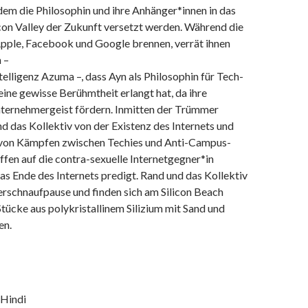
dem die Philosophin und ihre Anhänger*innen in das
con Valley der Zukunft versetzt werden. Während die
ple, Facebook und Google brennen, verrät ihnen
n –
ntelligenz Azuma –, dass Ayn als Philosophin für Tech-
ne gewisse Berühmtheit erlangt hat, da ihre
nternehmergeist fördern. Inmitten der Trümmer
d das Kollektiv von der Existenz des Internets und
von Kämpfen zwischen Techies und Anti-Campus-
effen auf die contra-sexuelle Internetgegner*in
as Ende des Internets predigt. Rand und das Kollektiv
erschnaufpause und finden sich am Silicon Beach
Stücke aus polykristallinem Silizium mit Sand und
en.
 Hindi