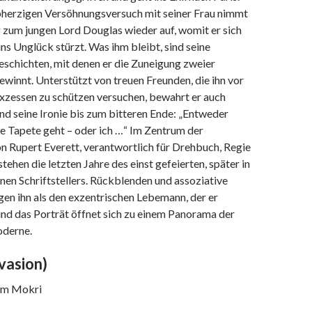
herzigen Versöhnungsversuch mit seiner Frau nimmt
 zum jungen Lord Douglas wieder auf, womit er sich
ins Unglück stürzt. Was ihm bleibt, sind seine
schichten, mit denen er die Zuneigung zweier
winnt. Unterstützt von treuen Freunden, die ihn vor
Exzessen zu schützen versuchen, bewahrt er auch
d seine Ironie bis zum bitteren Ende: „Entweder
e Tapete geht – oder ich …“ Im Zentrum der
n Rupert Everett, verantwortlich für Drehbuch, Regie
tehen die letzten Jahre des einst gefeierten, später in
en Schriftstellers. Rückblenden und assoziative
en ihn als den exzentrischen Lebemann, der er
und das Porträt öffnet sich zu einem Panorama der
derne.
vasion)
ram Mokri