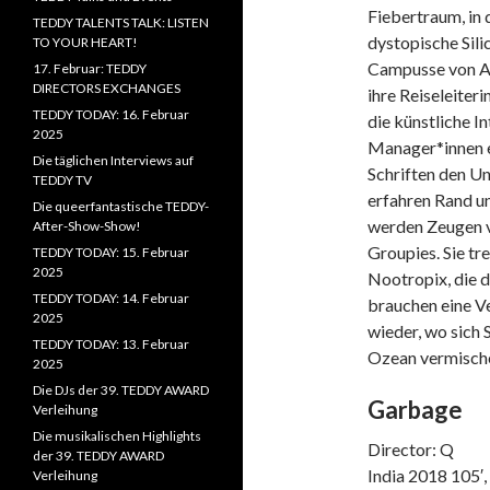
Fiebertraum, in 
TEDDY TALENTS TALK: LISTEN
dystopische Sili
TO YOUR HEART!
Campusse von Ap
17. Februar: TEDDY
DIRECTORS EXCHANGES
ihre Reiseleiteri
TEDDY TODAY: 16. Februar
die künstliche I
2025
Manager*innen ei
Die täglichen Interviews auf
Schriften den U
TEDDY TV
erfahren Rand un
Die queerfantastische TEDDY-
werden Zeugen 
After-Show-Show!
Groupies. Sie tr
TEDDY TODAY: 15. Februar
2025
Nootropix, die d
TEDDY TODAY: 14. Februar
brauchen eine V
2025
wieder, wo sich 
TEDDY TODAY: 13. Februar
Ozean vermisch
2025
Die DJs der 39. TEDDY AWARD
Garbage
Verleihung
Die musikalischen Highlights
Director: Q
der 39. TEDDY AWARD
India 2018 105′,
Verleihung