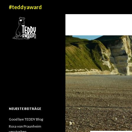
Suchen
#teddyaward
NEUESTE BEITRÄGE
Good bye TEDDY Blog
Rosa von Praunheim
verstorben