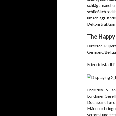
schlägt manchen
schließlich radi
umschlägt, finde
Dekonstruktion 
The Happy 
Director: Rupert
Germany/Belgium/
Friedrichstadt P
Ende des 19. Ja
Londoner Gesells
Doch seine für d
Männern bringen 
verarmt und gesu