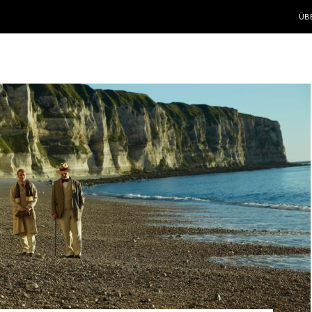
ZUM
ÜB