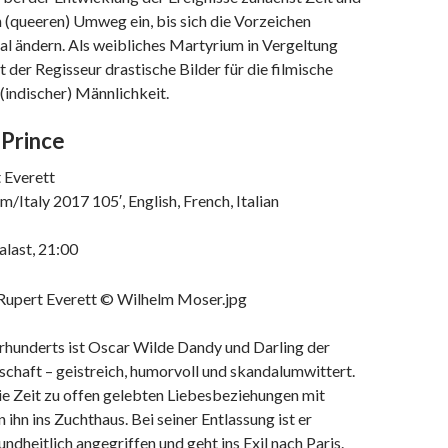
 (queeren) Umweg ein, bis sich die Vorzeichen
kal ändern. Als weibliches Martyrium in Vergeltung
t der Regisseur drastische Bilder für die filmische
(indischer) Männlichkeit.
Prince
 Everett
Italy 2017 105′, English, French, Italian
alast, 21:00
hrhunderts ist Oscar Wilde Dandy und Darling der
chaft – geistreich, humorvoll und skandalumwittert.
ie Zeit zu offen gelebten Liebesbeziehungen mit
ihn ins Zuchthaus. Bei seiner Entlassung ist er
ndheitlich angegriffen und geht ins Exil nach Paris.