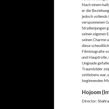
Nach einem halb
er die Beziehung
jedoch vollends 
versponnenen Ge
Straßenjungen ge
seinen eigenen 
seinen Charme un
diese scheußlich
Filmbiografie vo
und Hauptrolle, s
Ungnade gefallen
Traumbilder zeig
zeitlebens war, 
beginnenden Mo
Hojoom (
In
Director: Shah