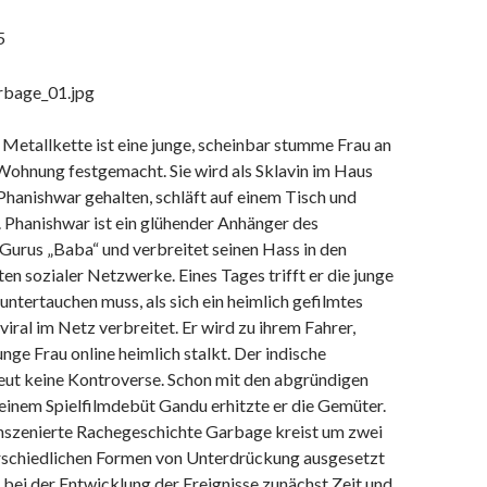
5
 Metallkette ist eine junge, scheinbar stumme Frau an
Wohnung festgemacht. Sie wird als Sklavin im Haus
Phanishwar gehalten, schläft auf einem Tisch und
 Phanishwar ist ein glühender Anhänger des
Gurus „Baba“ und verbreitet seinen Hass in den
 sozialer Netzwerke. Eines Tages trifft er die junge
 untertauchen muss, als sich ein heimlich gefilmtes
viral im Netz verbreitet. Er wird zu ihrem Fahrer,
unge Frau online heimlich stalkt. Der indische
eut keine Kontroverse. Schon mit den abgründigen
einem Spielfilmdebüt Gandu erhitzte er die Gemüter.
 inszenierte Rachegeschichte Garbage kreist um zwei
erschiedlichen Formen von Unterdrückung ausgesetzt
ch bei der Entwicklung der Ereignisse zunächst Zeit und