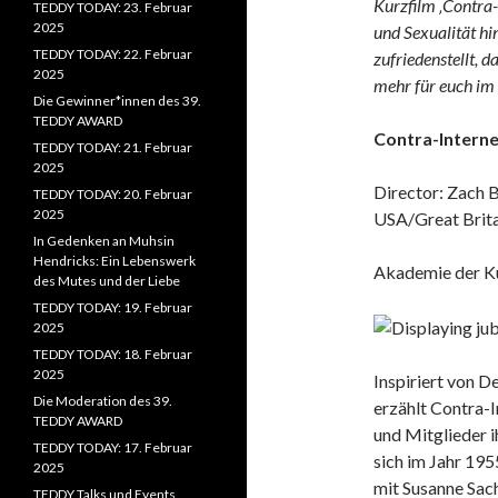
Kurzfilm ‚Contra-I
TEDDY TODAY: 23. Februar
2025
und Sexualität hi
TEDDY TODAY: 22. Februar
zufriedenstellt, 
2025
mehr für euch im 
Die Gewinner*innen des 39.
TEDDY AWARD
Contra-Interne
TEDDY TODAY: 21. Februar
2025
Director: Zach B
TEDDY TODAY: 20. Februar
2025
USA/Great Britai
In Gedenken an Muhsin
Hendricks: Ein Lebenswerk
Akademie der Kü
des Mutes und der Liebe
TEDDY TODAY: 19. Februar
2025
TEDDY TODAY: 18. Februar
2025
Inspiriert von 
Die Moderation des 39.
erzählt Contra-
TEDDY AWARD
und Mitglieder i
TEDDY TODAY: 17. Februar
sich im Jahr 195
2025
mit Susanne Sach
TEDDY Talks und Events