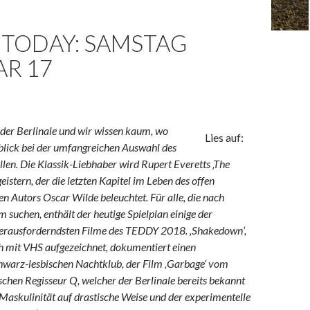
 TODAY: SAMSTAG
AR 17
i der Berlinale und wir wissen kaum, wo
Lies auf:
blick bei der umfangreichen Auswahl des
llen. Die Klassik-Liebhaber wird Rupert Everetts ‚The
istern, der die letzten Kapitel im Leben des offen
en Autors Oscar Wilde beleuchtet. Für alle, die nach
suchen, enthält der heutige Spielplan einige der
herausforderndsten Filme des TEDDY 2018. ‚Shakedown‘,
ch mit VHS aufgezeichnet, dokumentiert einen
hwarz-lesbischen Nachtklub, der Film ‚Garbage‘ vom
schen Regisseur Q, welcher der Berlinale bereits bekannt
t Maskulinität auf drastische Weise und der experimentelle