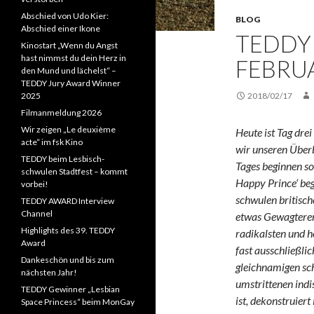
Abschied von Udo Kier:
BLOG
Abschied einer Ikone
TEDDY
Kinostart „Wenn du Angst
hast nimmst du dein Herz in
FEBRU
den Mund und lächelst“ –
TEDDY Jury Award Winner
2025
2018/02/17
Filmanmeldung 2026
Wir zeigen „Le deuxième
Heute ist Tag dre
acte“ im fsk Kino
wir unseren Über
TEDDY beim Lesbisch-
Tages beginnen so
schwulen Stadtfest – kommt
Happy Prince‘ bege
vorbei!
schwulen britisch
TEDDY AWARD Interview
Channel
etwas Gewagterem 
Highlights des 39. TEDDY
radikalsten und 
Award
fast ausschließli
Dankeschön und bis zum
gleichnamigen sc
nächsten Jahr!
umstrittenen indi
TEDDY Gewinner „Lesbian
ist, dekonstruier
Space Princess“ beim MonGay