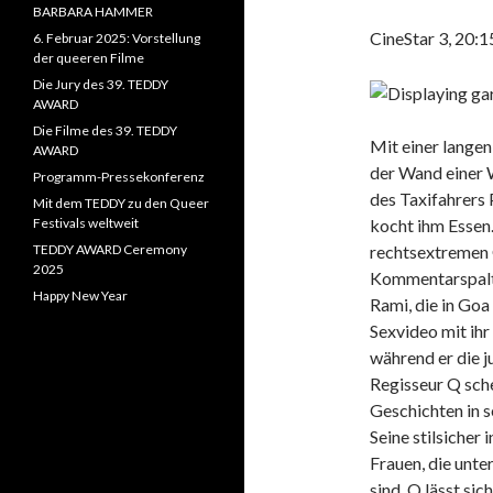
BARBARA HAMMER
CineStar 3, 20:1
6. Februar 2025: Vorstellung
der queeren Filme
Die Jury des 39. TEDDY
AWARD
Die Filme des 39. TEDDY
Mit einer langen
AWARD
der Wand einer 
Programm-Pressekonferenz
des Taxifahrers 
Mit dem TEDDY zu den Queer
Festivals weltweit
kocht ihm Essen.
TEDDY AWARD Ceremony
rechtsextremen 
2025
Kommentarspalten
Happy New Year
Rami, die in Goa
Sexvideo mit ihr 
während er die j
Regisseur Q sch
Geschichten in s
Seine stilsicher
Frauen, die unt
sind. Q lässt si