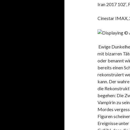
Iran 2017 102′, 
Cinestar IMAX, 
Ewige Dunkelhei
mit bizarren Tät
oder benannt wir
bereits einen S
rekonstruiert we
kann. Der wahr
die Rekonstrukt
begehen: Die Zw
Vampirin zu sein
Mordes vergessen
Figuren scheinen 
Ereignisse unte