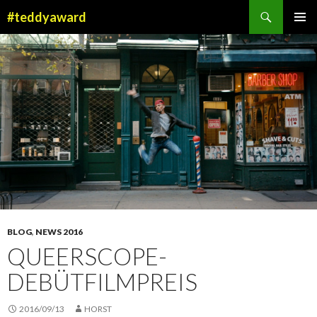
Suchen
#teddyaward
ZUM
PRIMÄR
INHALT
MENÜ
SPRINGEN
BLOG
,
NEWS 2016
QUEERSCOPE-
DEBÜTFILMPREIS
2016/09/13
HORST