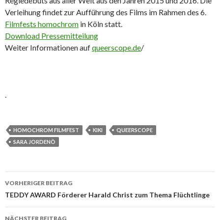
Regiedebüts aus aller Welt aus den Jahren 2015 und 2016. Die
Verleihung findet zur Aufführung des Films im Rahmen des 6.
Filmfests homochrom
in Köln statt.
Download Pressemitteilung
Weiter Informationen auf
queerscope.de
/
.
HOMOCHROM FILMFEST
KIKI
QUEERSCOPE
SARA JORDENÖ
Beitrags-
VORHERIGER BEITRAG
Navigation
TEDDY AWARD Förderer Harald Christ zum Thema Flüchtlinge
NÄCHSTER BEITRAG