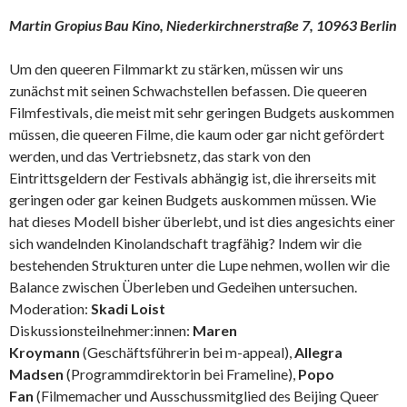
Martin Gropius Bau Kino, Niederkirchnerstraße 7, 10963 Berlin
Um den queeren Filmmarkt zu stärken, müssen wir uns
zunächst mit seinen Schwachstellen befassen. Die queeren
Filmfestivals, die meist mit sehr geringen Budgets auskommen
müssen, die queeren Filme, die kaum oder gar nicht gefördert
werden, und das Vertriebsnetz, das stark von den
Eintrittsgeldern der Festivals abhängig ist, die ihrerseits mit
geringen oder gar keinen Budgets auskommen müssen. Wie
hat dieses Modell bisher überlebt, und ist dies angesichts einer
sich wandelnden Kinolandschaft tragfähig? Indem wir die
bestehenden Strukturen unter die Lupe nehmen, wollen wir die
Balance zwischen Überleben und Gedeihen untersuchen.
Moderation:
Skadi Loist
Diskussionsteilnehmer:innen:
Maren
Kroymann
(Geschäftsführerin bei m-appeal),
Allegra
Madsen
(Programmdirektorin bei Frameline),
Popo
Fan
(Filmemacher und Ausschussmitglied des Beijing Queer