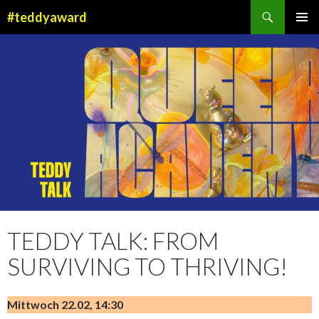
Suchen
#teddyaward
ZUM
PRIMÄR
INHALT
MENÜ
SPRINGEN
TEDDY TALK: FROM
SURVIVING TO THRIVING!
Mittwoch 22.02, 14:30