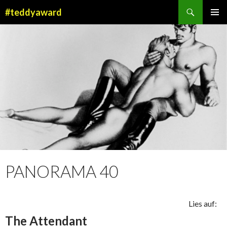
Suchen
#teddyaward
ZUM
PRIMÄR
INHALT
MENÜ
SPRINGEN
PANORAMA 40
Lies auf:
The Attendant